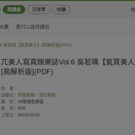
閱讀器
日常學
快讀
大獎
買TCL送月讀包
6 吳若瑀【氣質美人】[高解析版](PDF)
兀美人寫真娛樂誌Vol.6 吳若瑀【氣質美
[高解析版](PDF)
作
者：
出版社：
飛馬娛樂。滾石移動
類
別：
18限情色禁區
格
式：
PDF
上架日：
2013/10/15