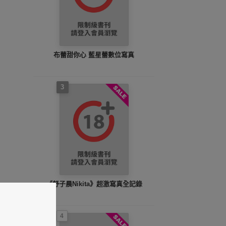
布蕾甜你心 藍星蕾數位寫真
3
《舒子晨Nikita》超激寫真全記錄
4