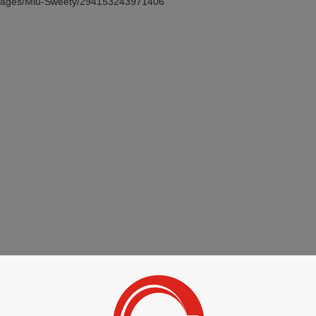
ges/Miu-Sweety/294153243971406