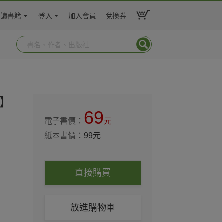
閱讀書籍
登入
加入會員
兌換券
人】
69
電子書價：
元
紙本書價：
99
元
直接購買
放進購物車