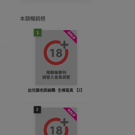
本類暢銷榜
1
幼兒園老師麻糬- 全裸寫真 【2】
2