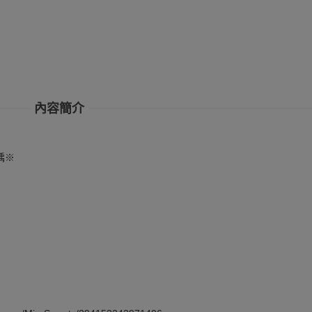
內容簡介
瑀※