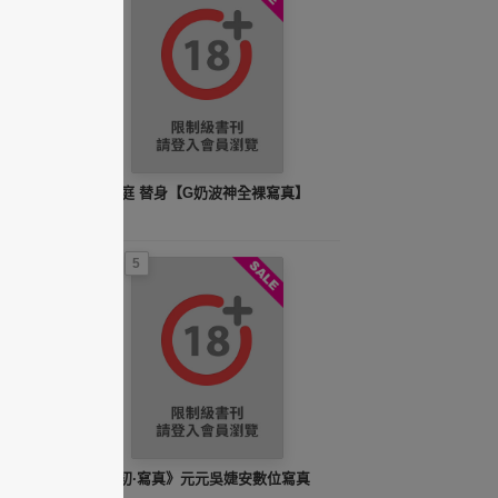
羽庭 替身【G奶波神全裸寫真】
5
《初·寫真》元元吳婕安數位寫真