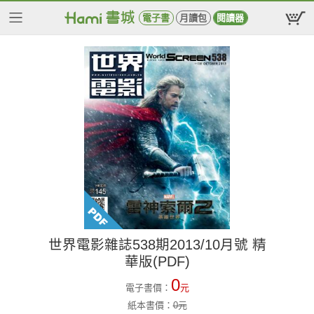
電子書
月讀包
閱讀器
世界電影雜誌538期2013/10月號 精
華版(PDF)
0
電子書價：
元
紙本書價：
0
元