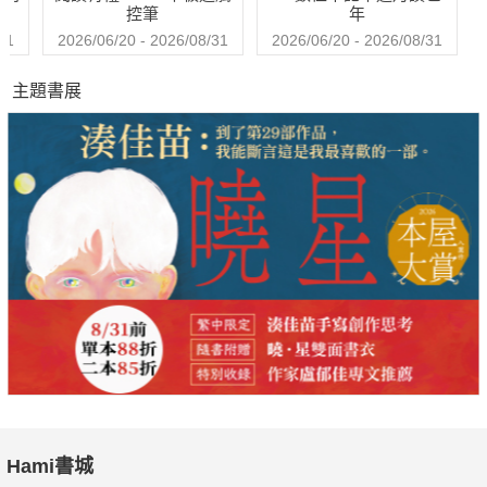
控筆
年
經典A片【深喉嚨】女神的不凡人生旅程。
31
2026/06/20 - 2026/08/31
2026/06/20 - 2026/08/31
84 食破天驚2
主題書展
變種食物大軍二度來襲！
88 全面鎖定
一樁受到高度關注的恐怖主義案件讓兩名前情人一起為被告方辯
護，也讓他們的性命陷入危險。
92 陰兒房第2章：陰魂守舍
【陰兒房】幕前幕後再度驚悚合作。
94 加油！男孩
邱澤大銀幕處女作，以無懼熱血玩出一場最生命的樂章。
96 怒海劫
真實海盜挾持事件改編。
98 殭屍
【咒怨】日本恐怖大師清水崇驚心監製。
100 寂寞拍賣師
Hami書城
【新天堂樂園】【海上鋼琴師】名導再度風靡全球深情新作。