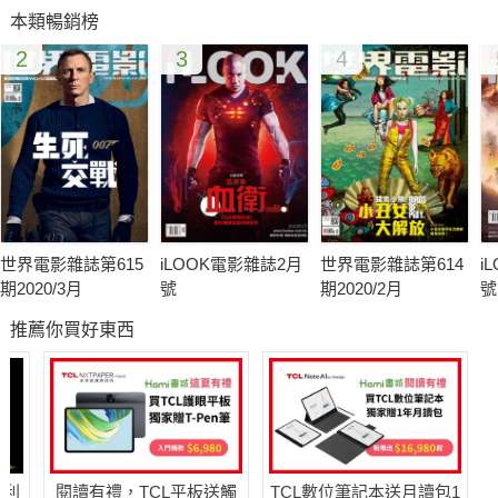
本類暢銷榜
室在電影版圖上所取得的空前成功，曾經的混亂、轉換與化危機
2
3
4
為轉機，如今看來早已雲淡風輕化為一頁變革史。只能說，沒有
當初漫威工作室領導人物的野望與遠見，就沒有今日傲笑群倫的
漫威電影版圖！
MOVIE FEATURE電影特寫
64 BOTY世界Battle
尬上霹靂舞國際舞台！
世界電影雜誌第615
iLOOK電影雜誌2月
世界電影雜誌第614
i
66 日落真相
期2020/3月
號
期2020/2月
號
二次大戰結束一段融合歷史、陰謀與愛情的故事。
推薦你買好東西
70 阿米爾罕之大搜索
寶萊塢明星墜海引爆連鎖反應，驚人結局出乎意料！
74 謝罪大王
日本喜劇編、導宮藤官九郎與水田伸生黃金組合2013年度最新力
作。
哈利
閱讀有禮，TCL平板送觸
TCL數位筆記本送月讀包1
80 A片女神 深喉嚨