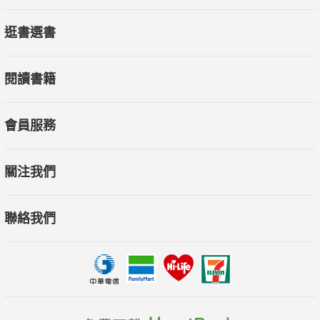
102 關鍵目擊
逛書選書
重現震驚全球的暗殺事件。
104 戰爭遊戲
閱讀書籍
12歲的救世主能通過精心設計的戰爭遊戲為全人類而戰？
BEHIND THE SCENES幕後追蹤
會員服務
58 地心引力
打造全新3D太空驚悚鉅作。
關注我們
78 逆轉王牌
一個關於一夕致富與野心太大的警世故事。
聯絡我們
106 狄仁傑之神都龍王
徐克導演帶領幕後黃金班底挑戰水下3D與浩大場景。
108縱行囝仔
一群在成長過程中曾經被傷害、被遺棄、被否定的孩子挑戰高山
縱走的考驗。