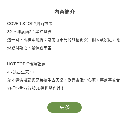
內容簡介
COVER STORY封面故事
32 雷神索爾2：黑暗世界
這一回，雷神索爾將面臨前所未見的終極衝突－個人或家庭，地
球或阿斯嘉，愛情或宇宙…
HOT TOPIC發燒話題
46 逃出生天3D
鬼才導演檔彭氏兄弟攜手古天樂、劉青雲及李心潔，幕前幕後合
力打造香港首部3D災難動作片！
更多
SPECIAL REPORT特別報導
38 漫威工作室的電影野望
從漫畫到電影，漫威工作室一路走來艱辛顛簸，但隨著漫威工作