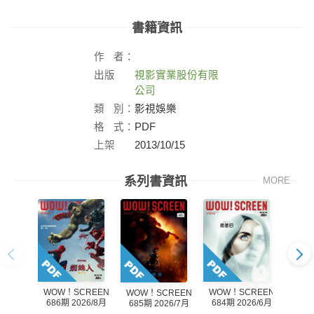
書籍資訊
作
者：
出版
視影實業股份有限
社：
公司
類
別：
影視娛樂
格
式：
PDF
上架
2013/10/15
日：
系列書資訊
MORE
WOW！SCREEN
WOW！SCREEN
WOW！SCREEN
WOW
686期 2026/8月
684期 2026/6月
685期 2026/7月
683