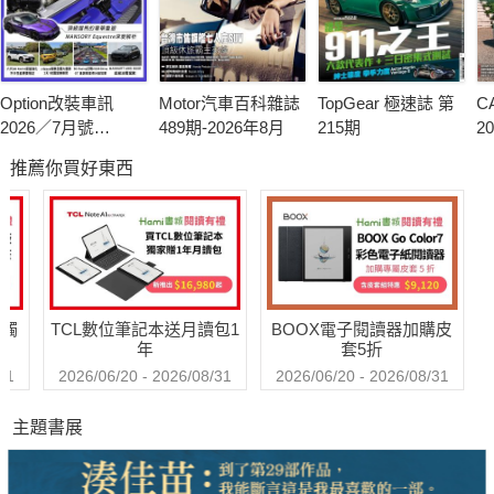
Option改裝車訊
Motor汽車百科雜誌
TopGear 極速誌 第
C
2026／7月號
489期-2026年8月
215期
2
(NO.329)
(N
推薦你買好東西
送觸
TCL數位筆記本送月讀包1
BOOX電子閱讀器加購皮
年
套5折
31
2026/06/20 - 2026/08/31
2026/06/20 - 2026/08/31
主題書展