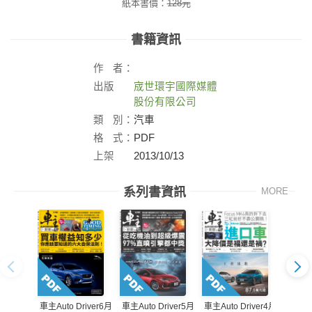
紙本書價：
128
元
書籍資訊
作
者：
出版
宬世環宇國際媒體
社：
股份有限公司
類
別：
汽車
格
式：
PDF
上架
2013/10/13
日：
系列書資訊
MORE
車主Auto Driver6月
車主Auto Driver5月
車主Auto Driver4月
車主Aut