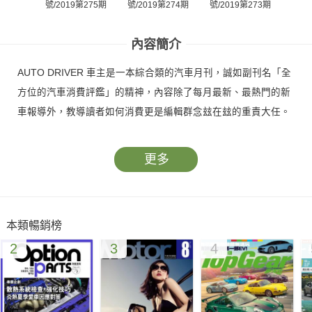
號/2019第275期
號/2019第274期
號/2019第273期
號/2
內容簡介
AUTO DRIVER 車主是一本綜合類的汽車月刊，誠如副刊名「全
方位的汽車消費評鑑」的精神，內容除了每月最新、最熱門的新
車報導外，教導讀者如何消費更是編輯群念玆在玆的重責大任。
更多
本類暢銷榜
2
3
4