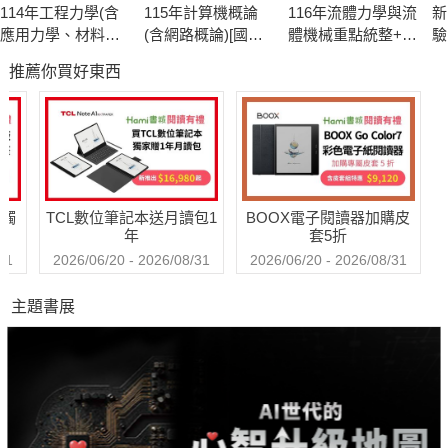
114年工程力學(含
115年計算機概論
116年流體力學與流
新
應用力學、材料力
(含網路概論)[國民
體機械重點統整+高
驗
學)[國民營事業]
營事業]
分題庫[國民營事業]
聽
推薦你買好東西
送觸
TCL數位筆記本送月讀包1
BOOX電子閱讀器加購皮
年
套5折
31
2026/06/20 - 2026/08/31
2026/06/20 - 2026/08/31
主題書展