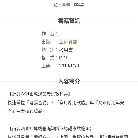
紙本書價：
550
元
書籍資訊
作
者：
出版
上奇資訊
社：
類
別：
考用書
格
式：
PDF
上架
2013/10/8
日：
內容簡介
【針對GS4國際認證考試教科書】
快速掌握「電腦基礎」、「常用應用軟體」與「網路應用與安
全」三大核心知識。
【內容涵蓋計算機基礎知識與認證考試範圍】
以淺顯易懂的講解方式，加上圖片步驟的教學，讓使用者皆能容