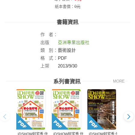
紙本書價：
0
元
書籍資訊
作
者：
出版
亞洲專業出版社
社：
類
別：
藝術設計
格
式：
PDF
上架
2013/9/30
日：
系列書資訊
MORE
iDSHOW好宅秀 住
iDSHOW好宅秀 住
iDSHOW好宅秀 住