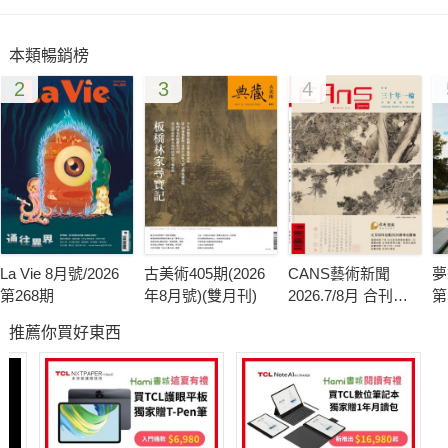
MULAN MOTEL 沐蘭時尚精品旅館
The Loft Hotel沐客背包客棧
本類暢銷榜
2
3
4
精選好宅設計師
現代簡約風
美式鄉村風
現代東方風
自然人文現代風
北歐人文風
La Vie 8月號/2026
古美術405期(2026
CANS藝術新聞
夢
地中海風
第268期
年8月號)(雙月刊)
2026.7/8月 合刊號
第
混搭風
第341期
推薦你買好東西
新古典風
建材新知