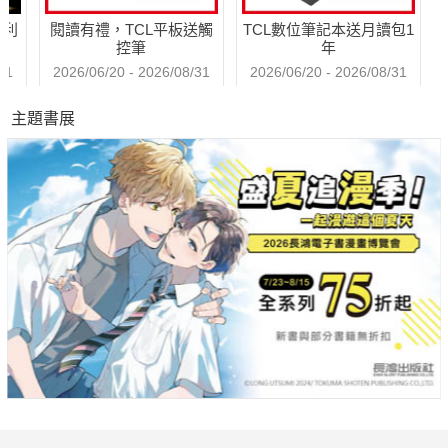
哈利
閱讀有禮，TCL平板送觸
TCL數位筆記本送月讀包1
廚房再進化 打造時尚科技感
控筆
年
全效合一乳膠漆 讓家漂亮久久
31
2026/06/20 - 2026/08/31
2026/06/20 - 2026/08/31
居家沙發新品 讓你擁有絕佳坐感
主題書展
秋高氣爽 增添居家歐式悠閒氣氛
混搭各式風格 Baxter創意超前消費者
水晶 VS. 軟設計 玩味燈光藝術

設計好讀客
專屬於我的空間微整形
掌握5大關鍵 老屋翻修NO Problem
活動快訊