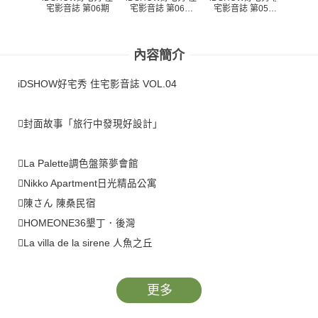
iDS
宅影音誌 第05期
宅影音誌 第06期
宅影音誌 第06期
宅影
(PDF)
(PDF)
內容簡介
iDSHOW好宅秀 住宅影音誌 VOL.04
封面故事「旅行中發現好設計」
La Palette調色盤築夢會館
Nikko Apartment日光精品公寓
陳さん 陳桑民宿
HOMEONE36墾丁．後灣
La villa de la sirene 人魚之丘
WESTGATE Hotel永安棧
amba意舍
更多
Swiio Hotel二十輪旅店