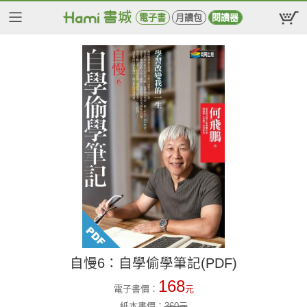
電子書
月讀包
閱讀器
自慢6：自學偷學筆記(PDF)
168
電子書價：
元
紙本書價：
360
元