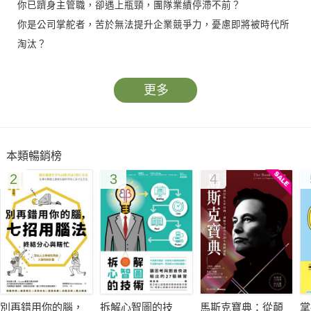
你已躋身主管職，卻遇上瓶頸，團隊業績停滯不前？
你是公司掌舵者，苦於無法提升企業競爭力，憂慮即將被時代所
淘汰？
自慢社長何飛鵬認為，囿於從小的學校教育，我們習慣被動、被
更多
教導，以致踏入職場後缺乏主動尋找答案的能力，逐漸在規範的
框架裡迷失方向，原地踏步而無所成。事實上，只要妥善運用不
同的學習技巧，就能突破困境，進而改變命運，改變人生！
本類暢銷榜
2
3
4
大前研一自學獨立思考的技術，成為趨勢專家；安藤忠雄自學建
築描繪，成為一代建築大師。立定決心，現在就開始修鍊自學與
偷學的技術，跟著作者的腳步，一起向人學、看書學、從工作中
無所不學、從生活中無處不學，你必定能突破自我極限，成為與
時俱進的職場能人。
別再錯用你的腦，
拆解心智圖的技
馬斯克寶典：從顛
掌