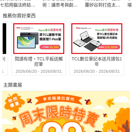
七招用腦法終結分
術：讓思考與創意
覆矽谷到打造太空
場
心與瞎忙：腦科學
快速輸出的27個練
帝國，讀懂全球首
口
推薦你買好東西
佐證，日本醫界權
習
富20年極限思維
次
威教你優化大腦功
的
能，工作能力加倍
【暢銷紀念版】
哈利
閱讀有禮，TCL平板送觸
TCL數位筆記本送月讀包1
控筆
年
31
2026/06/20 - 2026/08/31
2026/06/20 - 2026/08/31
主題書展