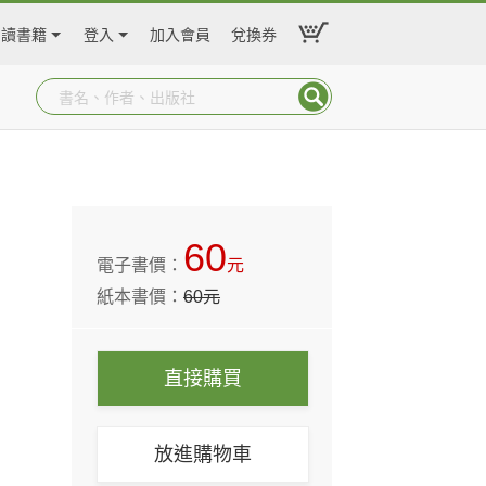
閱讀書籍
登入
加入會員
兌換券
60
電子書價：
元
紙本書價：
60
元
直接購買
放進購物車