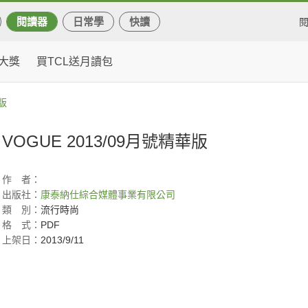
閱讀器
日常學
快讀
大獎
買TCL送月讀包
華版
VOGUE 2013/09月號精華版
作
者：
出版社：
康泰納仕綜合媒體事業有限公司
類
別：
流行時尚
格
式：
PDF
上架日：
2013/9/11