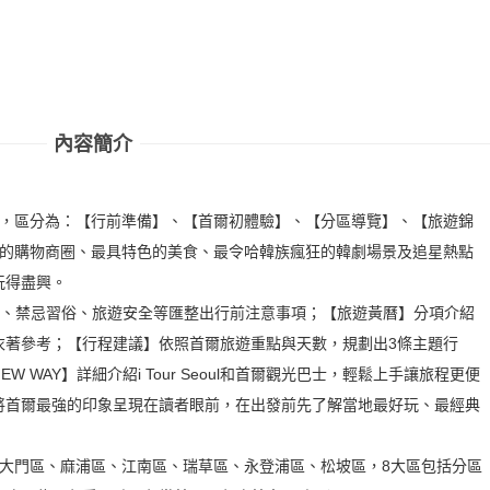
內容簡介
劃，區分為：【行前準備】、【首爾初體驗】、【分區導覽】、【旅遊錦
逛的購物商圈、最具特色的美食、最令哈韓族瘋狂的韓劇場景及追星熱點
玩得盡興。
慣、禁忌習俗、旅遊安全等匯整出行前注意事項；【旅遊黃曆】分項介紹
衣著參考；【行程建議】依照首爾旅遊重點與天數，規劃出3條主題行
WAY】詳細介紹i Tour Seoul和首爾觀光巴士，輕鬆上手讓旅程更便
將首爾最強的印象呈現在讀者眼前，在出發前先了解當地最好玩、最經典
西大門區、麻浦區、江南區、瑞草區、永登浦區、松坡區，8大區包括分區