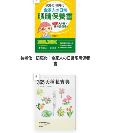
抗老化‧防惡化：全家人の日常眼睛保養
書
5