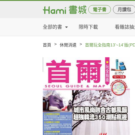
電子書
月讀包
全部的書
限時下載
看雜誌抽
>
>
首頁
休閒消遣
首爾玩全指南13’~14’版(PD