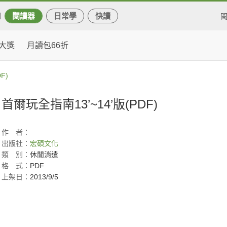
閱讀器
日常學
快讀
大獎
月讀包66折
F)
首爾玩全指南13’~14’版(PDF)
作
者：
出版社：
宏碩文化
類
別：
休閒消遣
格
式：
PDF
上架日：
2013/9/5