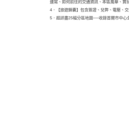
速寫、如何前往的交通資訊、本區風華、賞
4．【旅遊錦囊】包含簽證、兌弊、電壓、
5．超詳盡25幅分區地圖──收錄首爾市中