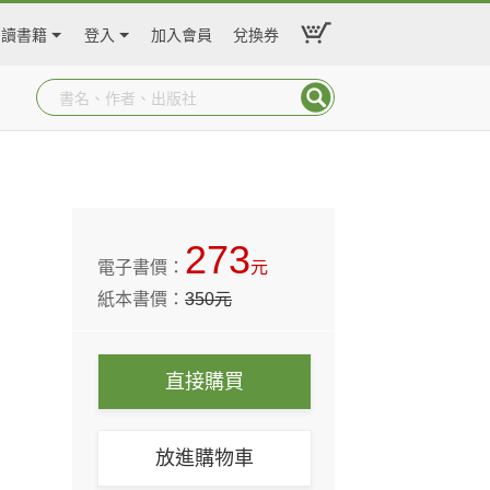
閱讀書籍
登入
加入會員
兌換券
273
電子書價：
元
紙本書價：
350
元
直接購買
放進購物車