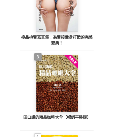
極品桃臀寫真集：為臀控量身打造的完美
聖典！
3
田口護的精品咖啡大全（暢銷平裝版）
4