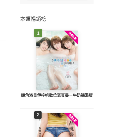
本類暢銷榜
1
轉角浴見伊梓帆數位寫真書－牛奶裸湯版
2