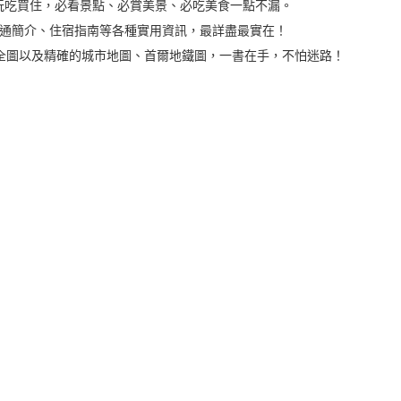
玩吃買住，必看景點、必賞美景、必吃美食一點不漏。
交通簡介、住宿指南等各種實用資訊，最詳盡最實在！
心全圖以及精確的城市地圖、首爾地鐵圖，一書在手，不怕迷路！