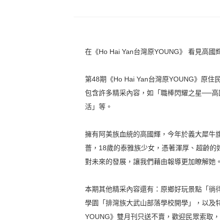
在《Ho Hai Yan台灣原YOUNG》 看見高
第48期《Ho Hai Yan台灣原YOUN
包含許多精采內容，如「職棒閃耀之星──高
活」等。
擁有阿美族血統的高國輝，今年於義大犀牛
薔，18歲的泰雅族少女，憑著渾厚、超齡
對未來的發展，讓我們藉由報導更加瞭解她
本期其他精采內容還有：原鄉好玩景點「徜徉
學園「排灣族大武山部落學校開學」，以及特色
YOUNG》雙月刊只送不賣，歡迎民眾索取，可電