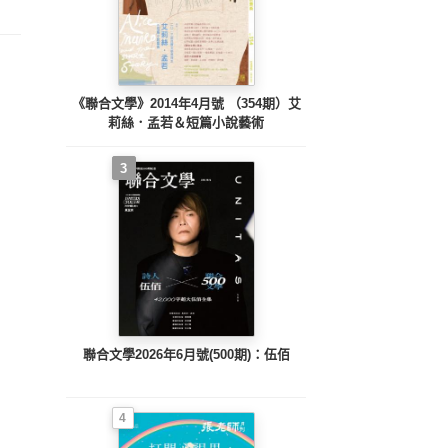
《聯合文學》2014年4月號 （354期）艾
莉絲．孟若＆短篇小說藝術
3
聯合文學2026年6月號(500期)：伍佰
4