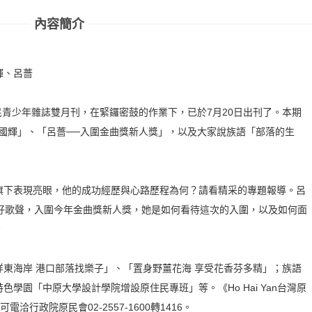
內容簡介
國輝、呂薔
G》原住民青少年雜誌雙月刊，在緊鑼密鼓的作業下，已於7月20日出刊了。本期
國輝」、「呂薔──入圍金曲獎新人獎」，以及大家說族語「部落的生
旗下表現亮眼，他的成功經歷與心路歷程為何？請看精采的專題報導。呂
的好歌聲，入圍今年金曲獎新人獎，她是如何看待這次的入圍，以及如何面
。
東海岸 港口部落找樂子」、「置身野薑花海 享受花香芬多精」；族語
學園「中原大學設計學院增設原住民專班」等。《Ho Hai Yan台灣原
洽行政院原民會02-2557-1600轉1416。