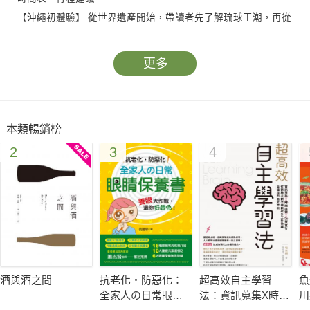
【沖繩初體驗】 從世界遺產開始，帶讀者先了解琉球王潮，再從
美食開始了解沖繩，除了苦瓜、海葡萄與石垣牛，到底吃什麼才
最在地？進而介紹十足代表沖繩的泡盛、燒窯與三線琴，而出國
更多
必買的伴手禮當然是不可或缺的，讓讀者迅速掌握沖繩最具特色
的一切。
【城市導覽】 包含沖繩南部、中部、北部及離島等四區，收錄沖
本類暢銷榜
繩各區重點城市，囊括歷史背景、遊玩重點、景點介紹，並輔以
2
3
4
詳實的地圖，讓讀者邊走邊玩，輕鬆暢遊各個經典熱門景點。
【經典路線】 規劃國際通周邊、沖繩中部加北部自駕遊、離島賞
鯨、無人島探險等……數條非去不可的經典旅遊路線，聽島歌、
看盡琉球王朝的興衰、在藍天碧海下的各式各樣的水上活動、島
縣獨有的海岸線自然景觀等。
。【旅遊錦囊】 提供最詳實的遊沖繩注意事項，包含當地交通、
住宿，如何利用汽車玩遍沖繩等等……讓讀有效率的遊玩沖繩！
酒與酒之間
抗老化‧防惡化：
超高效自主學習
魚
全家人の日常眼睛
法：資訊蒐集X時間
川