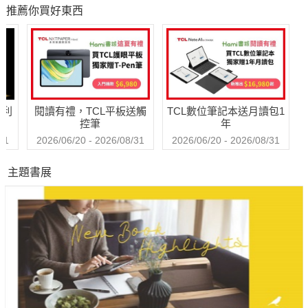
保養書
控管X決策實行，從
饌
推薦你買好東西
資格考試準備到提
升工作效率皆適用
的五大守則
哈利
閱讀有禮，TCL平板送觸
TCL數位筆記本送月讀包1
控筆
年
31
2026/06/20 - 2026/08/31
2026/06/20 - 2026/08/31
主題書展