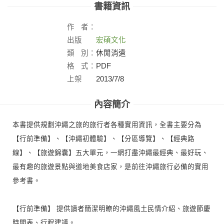
書籍資訊
作
者：
出版
宏碩文化
社：
類
別：
休閒消遣
格
式：
PDF
上架
2013/7/8
日：
內容簡介
本書提供規劃沖繩之旅的旅行者各種實用資訊，全書主要分為
【行前準備】、【沖繩初體驗】、【分區導覽】、【經典路
線】、【旅遊錦囊】五大單元，一網打盡沖繩最經典、最好玩、
最有趣的旅遊景點與道地美食店家，是前往沖繩旅行必備的實用
參考書。
【行前準備】 提供讀者簡潔明瞭的沖繩風土民情介紹、旅遊節慶
時間表、行程建議。