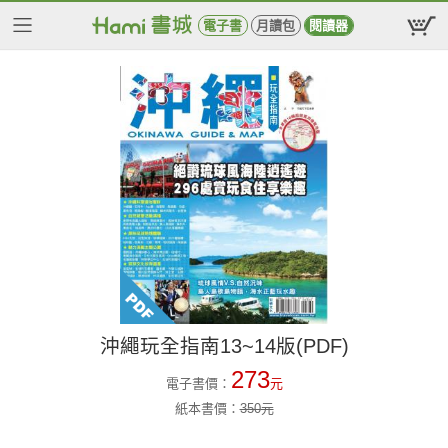
電子書
月讀包
閱讀器
沖繩玩全指南13~14版(PDF)
273
電子書價：
元
紙本書價：
350
元