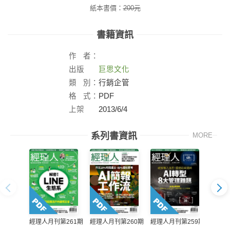
紙本書價：
200
元
書籍資訊
作
者：
出版
巨思文化
社：
類
別：
行銷企管
格
式：
PDF
上架
2013/6/4
日：
系列書資訊
MORE
經理人月刊第261期
經理人月刊第260期
經理人月刊第259期
經理人