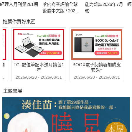
經理人月刊第261期
哈佛商業評論全球
能力雜誌2026年7月
經
繁體中文版 / 2026
號
年8月號 2026台灣
推薦你買好東西
企業領袖100強
送觸
TCL數位筆記本送月讀包1
BOOX電子閱讀器加購皮
年
套5折
31
2026/06/20 - 2026/08/31
2026/06/20 - 2026/08/31
主題書展