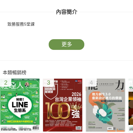
內容簡介
致勝服務5堂課
更多
本類暢銷榜
2
3
4