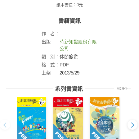
紙本書價：
0
元
書籍資訊
作
者：
出版
時新知識股份有限
社：
公司
類
別：
休閒旅遊
格
式：
PDF
上架
2013/5/29
日：
系列書資訊
MORE