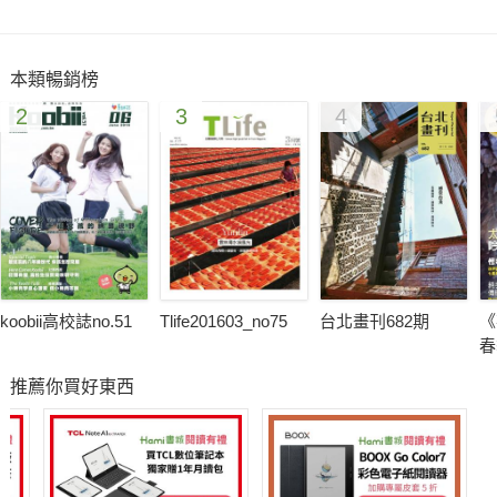
到印度三色湖、澳洲大堡礁及非洲生命樹等世界生態特色。歡迎
全家攜手前來，一齊跨越國界、馳騁想像，從60件鶯歌陶瓷博物
本類暢銷榜
館的精選珍品中，認識各地生態奧秘與陶藝創作特色，享受一趟
2
3
4
陶瓷冒險之旅！
而喜愛天籟之音的人也有福了！曾獲得維也納兒童合唱團指揮大
師高度肯定的「六龜山地育幼院合唱團」，於六月三十日將由指
揮大師寇順舉帶領純真的孩子獻上治癒心靈的曲目，包括莫札特
《榮耀頌》、歌劇咏嘆調《愛之火》、海頓《奇妙的神工》、黃
友棣《當晚霞滿天》及原住民歌謠《泰雅山地小孩之歌》，作曲
家何占豪先生量身打造並首度公開的「梁祝合唱曲」，期待由這
koobii高校誌no.51
Tlife201603_no75
台北畫刊682期
《
場施善的音樂饗宴中能為無數的市民朋友們激勵信心及快樂的洗
春
禮。
推薦你買好東西