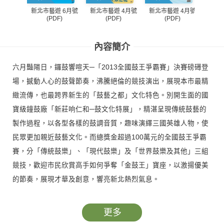
新北市藝遊 6月號
新北市藝遊 4月號
新北市藝遊 4月號
新北市
(PDF)
(PDF)
(PDF)
內容簡介
六月豔陽日，鑼鼓響喧天─「2013全國鼓王爭霸賽」決賽磅礡登
場，撼動人心的鼓聲節奏，沸騰絕倫的競技演出，展現本市最精
緻流傳，也最跨界新生的「鼓藝之都」文化特色。別開生面的國
寶級鐘鼓廠「新莊响仁和─鼓文化特展」，精湛呈現傳統鼓藝的
製作過程，以各型各樣的鼓調音質，趣味演繹三國英雄人物，使
民眾更加親近鼓藝文化。而總獎金超過100萬元的全國鼓王爭霸
賽，分「傳統鼓樂」、「現代鼓樂」及「世界鼓樂及其他」三組
競技，歡迎市民欣賞高手如何爭奪「金鼓王」寶座，以激揚優美
的節奏，展現才華及創意，響亮新北熱烈氣息。
熱情鼓樂持續帶動全民活力，另一場在三鶯藝術村所舉行的「穿
越陶瓷世界的奇蹟」兒童特展，則以天馬行空、趣味橫生的策展
更多
概念及圖畫解說，帶領小朋友從陶藝的形體、色澤、質感，聯想