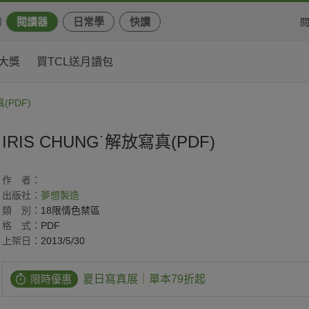
閱讀器
日常學
快讀
大獎
買TCL送月讀包
(PDF)
IRIS CHUNG˙解放寫真(PDF)
作
者：
出版社：
夢想製造
類
別：
18限情色禁區
格
式：
PDF
上架日：
2013/5/30
限時優惠
夏日寫真展｜單本79折起