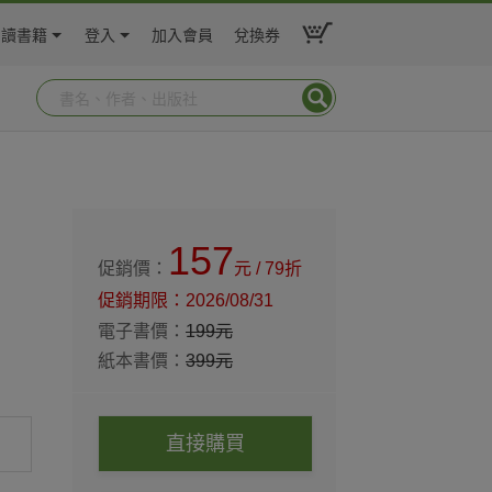
閱讀書籍
登入
加入會員
兌換券
157
促銷價：
元
/ 79折
促銷期限：
2026/08/31
電子書價：
199
元
紙本書價：
399
元
直接購買