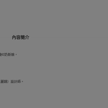
內容簡介
化身E奶新娘，
三麗鷗）設計師。