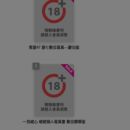
青瑟47 瑟七數位寫真—慶功版
3
一見峮心 峮峮個人寫真書 數位精華版