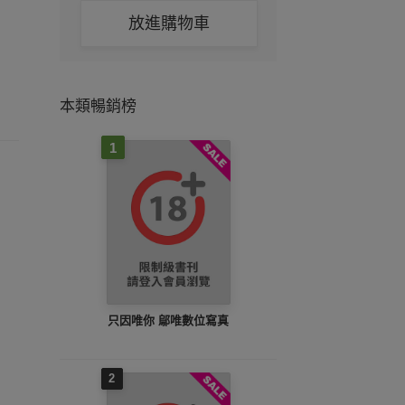
放進購物車
本類暢銷榜
1
只因唯你 鄔唯數位寫真
2