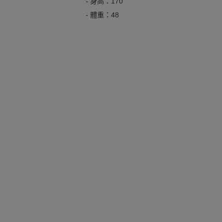
- 身高：170
- 體重：48