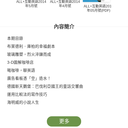
ALL+互動英語2014
ALL+互動英語2014
年5月號
年4月號
ALL+互動英語2013
ALL+
年05月號(PDF)
年04
內容簡介
本期目錄
布萊德利．庫柏的幸福劇本
玻璃雕塑，烈火淬鍊而成
3-D圖解咖啡店
喝咖啡，聊英語
廣告看板憑「空」造水！
德國新天鵝堡：巴伐利亞國王的童話交響曲
運用比較法的寫作技巧
海明威的小說人生
會話百分百：購買智慧型手機
第一幕：非必要的科技
更多
第二幕：購買高階手機