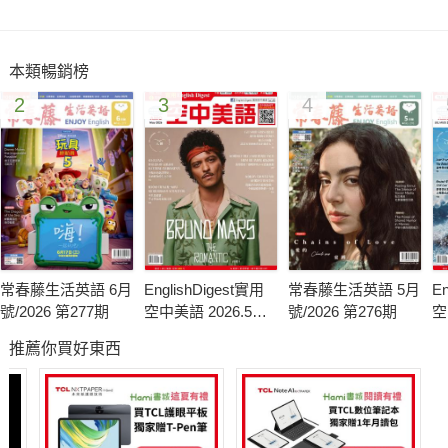
CNN新聞焦點：回顧SARS風暴
Life 生活大小事：別再當遲到大王了！
本類暢銷榜
TLC 旅遊生活頻道《決戰蛋糕天王》
2
3
4
寫作練習
翻譯寫作
常春藤生活英語 6月
EnglishDigest實用
常春藤生活英語 5月
En
號/2026 第277期
空中美語 2026.5月
號/2026 第276期
空
號
月
推薦你買好東西