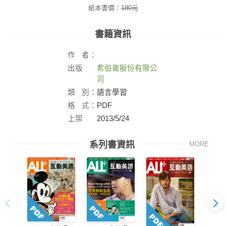
紙本書價：
180
元
書籍資訊
作
者：
出版
希伯崙股份有限公
社：
司
類
別：
語言學習
格
式：
PDF
上架
2013/5/24
日：
系列書資訊
MORE