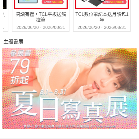
哈利
閱讀有禮，TCL平板送觸
TCL數位筆記本送月讀包1
控筆
年
31
2026/06/20 - 2026/08/31
2026/06/20 - 2026/08/31
主題書展