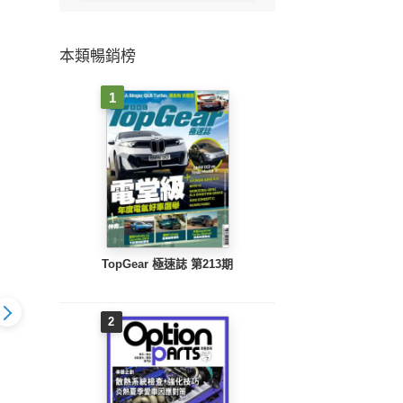
本類暢銷榜
1
TopGear 極速誌 第213期
2
 Driver2月
車主Auto Driver1月
車主Au
車主Auto Driver12月