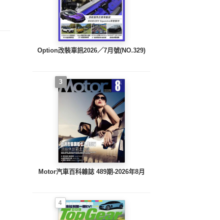
19第271期
號/2019第270期
號/
號/2018第269期
Option改裝車訊2026／7月號(NO.329)
3
Motor汽車百科雜誌 489期-2026年8月
4