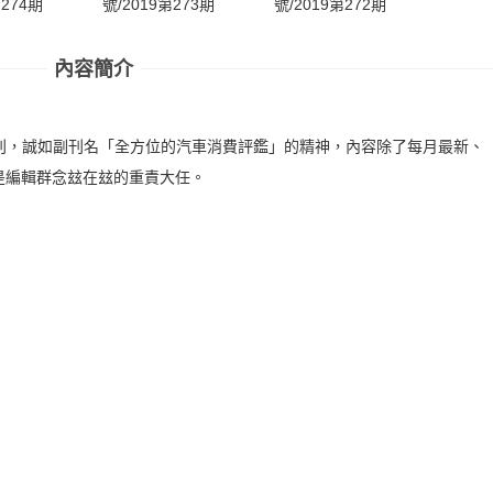
第274期
號/2019第273期
號/2019第272期
號/20
內容簡介
汽車月刊，誠如副刊名「全方位的汽車消費評鑑」的精神，內容除了每月最新、
是編輯群念玆在玆的重責大任。