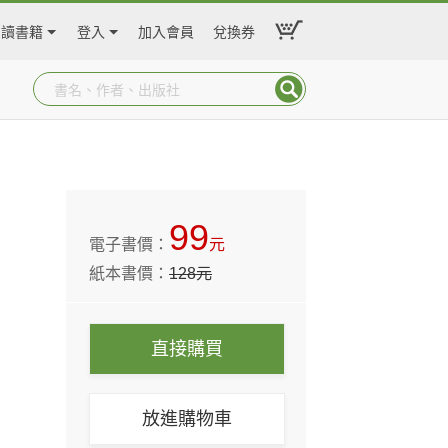
閱讀書籍
登入
加入會員
兌換券
99
電子書價：
元
紙本書價：
128
元
直接購買
放進購物車