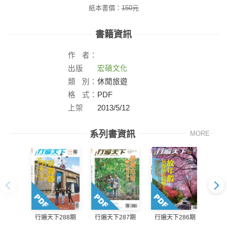
紙本書價：
150
元
書籍資訊
作
者：
出版
宏碩文化
社：
類
別：
休閒旅遊
格
式：
PDF
上架
2013/5/12
日：
系列書資訊
MORE
行遍天下288期
行遍天下287期
行遍天下286期
行遍