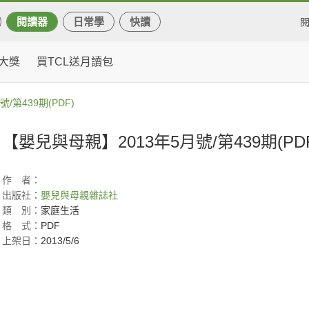
閱讀器
日常學
快讀
大獎
買TCL送月讀包
/第439期(PDF)
【嬰兒與母親】2013年5月號/第439期(PD
作
者：
出版社：
嬰兒與母親雜誌社
類
別：
家庭生活
格
式：
PDF
上架日：
2013/5/6