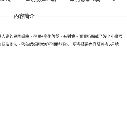
內容簡介
美人妻的異國戀曲。孕期+產後落髮，有對策。寶寶奶嘴戒了沒？小寶貝
自我檢測法。營養師媽咪教妳孕期這樣吃；更多精采內容請參考5月號