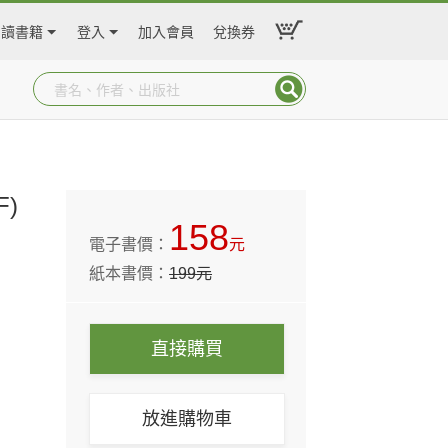
閱讀書籍
登入
加入會員
兌換券
F)
158
電子書價：
元
紙本書價：
199
元
直接購買
放進購物車