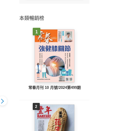
本類暢銷榜
1
常春月刊 10 月號/2024第499期
2
母親】2025
【嬰兒與母親】2025
【嬰兒與母親】2025
【嬰兒
號/第584期
年9月號/第583期
年7月號/第582期
年5