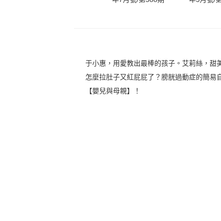
于小惠，用愛教出最棒的孩子。艾莉絲，甜
怎麼拉肚子又紅屁屁了？膀胱過動症的簡易
【嬰兒與母親】！