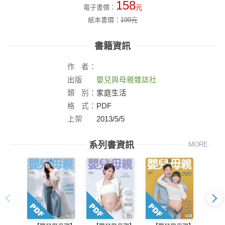
158
電子書價：
元
紙本書價：
199
元
書籍資訊
作
者：
出版
嬰兒與母親雜誌社
社：
類
別：
家庭生活
格
式：
PDF
上架
2013/5/5
日：
系列書資訊
MORE