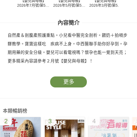
【嬰兒與母親】
【嬰兒與母親】
【嬰兒與母親】
【嬰
2026年7月號/第588
2026年5月號/第587
2026年3月號/第586
2026
期
期
期
內容簡介
自然產＆剖腹產照護重點。小兒看中醫完全剖析。餵奶＋拍嗝步
驟教學。寶寶這樣吃 疾病不上身。中西醫聯手助你好孕到。孕
期用藥的安全分級。嬰兒可以看電視嗎？懷孕也能一覺到天亮；
更多精采內容請參考２月號【嬰兒與母親】！
更多
本類暢銷榜
2
3
4