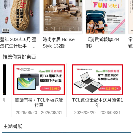
豐年 2026年6月 臺
時尚家居 House
《消費者報導544
常
灣花生什麼事 轉
Style 132期
期》
號
型挑戰卡關
推薦你買好東西
哈利
閱讀有禮，TCL平板送觸
TCL數位筆記本送月讀包1
控筆
年
31
2026/06/20 - 2026/08/31
2026/06/20 - 2026/08/31
主題書展