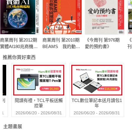
商業周刊 第2012期
商業周刊 第2010期
《今周刊 第976期
《
實體AI180兆商機起
BEAMS 我的動物
愛的預約書》
刊
跑
園團隊
推薦你買好東西
哈利
閱讀有禮，TCL平板送觸
TCL數位筆記本送月讀包1
控筆
年
31
2026/06/20 - 2026/08/31
2026/06/20 - 2026/08/31
主題書展