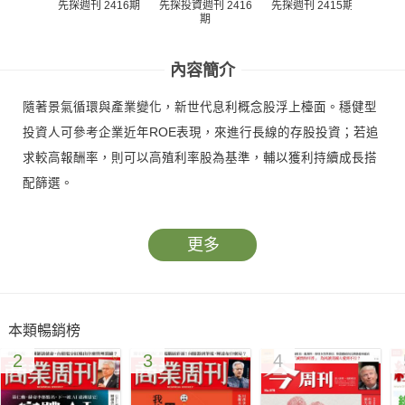
先探週刊 2416期
先探週刊 2415期
先探投資週刊 2416
先探投
期
內容簡介
隨著景氣循環與產業變化，新世代息利概念股浮上檯面。穩健型
投資人可參考企業近年ROE表現，來進行長線的存股投資；若追
求較高報酬率，則可以高殖利率股為基準，輔以獲利持續成長搭
配篩選。
更多
本類暢銷榜
2
3
4