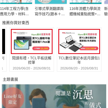
114年工程力學(含
引導式學測翻譯與
116年流體力學與流
新
應用力學、材料力
寫作技巧(題本＋解
體機械重點統整+高
驗
學)[國民營事業]
答)
分題庫[國民營事業]
聽
推薦你買好東西
哈利
閱讀有禮，TCL平板送觸
TCL數位筆記本送月讀包1
控筆
年
31
2026/06/20 - 2026/08/31
2026/06/20 - 2026/08/31
主題書展