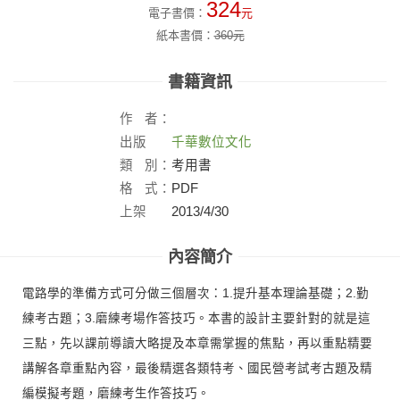
324
電子書價：
元
紙本書價：
360
元
書籍資訊
作
者：
出版
千華數位文化
社：
類
別：
考用書
格
式：
PDF
上架
2013/4/30
日：
內容簡介
電路學的準備方式可分做三個層次：1.提升基本理論基礎；2.勤
練考古題；3.磨練考場作答技巧。本書的設計主要針對的就是這
三點，先以課前導讀大略提及本章需掌握的焦點，再以重點精要
講解各章重點內容，最後精選各類特考、國民營考試考古題及精
編模擬考題，磨練考生作答技巧。