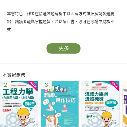
本書特色：作者在精選試題解析中以圖解方式詳細解說各題要
點，讓讀者輕鬆掌握題旨，若熟讀此書，必可在考場中縱橫不
敗！
更多
本類暢銷榜
2
3
4