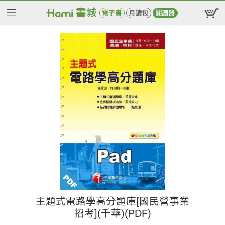
電子書
月讀包
閱讀器
主題式電路學高分題庫[國民營事業
招考](千華)(PDF)