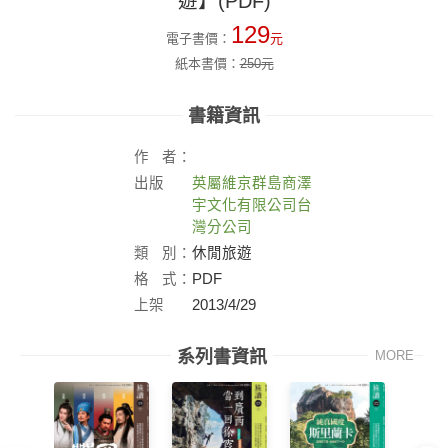
遊】(PDF)
129
電子書價：
元
紙本書價：
250
元
書籍資訊
作
者：
出版
英屬維京群島商澤
社：
宇文化有限公司台
灣分公司
類
別：
休閒旅遊
格
式：
PDF
上架
2013/4/29
日：
系列書資訊
MORE