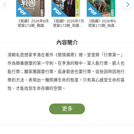
《旅讀》2026年8月
《旅讀》2026年7月
《旅讀》2026年6月
《旅讀
號第174期_戰國型
號第173期_到廣西
號第172期_純真國
號第1
男出差日誌
當一回徐霞客
度斯里蘭卡
內容簡介
清朝名思想家李漁在著作《閒情偶寄》裡，堂堂將「行樂第一」
作為頤養健康的第一守則。在李漁的眼中，富人能行樂、窮人也
能行樂；闔家團圓要行樂，孤身窮途也要行樂。這些因時因地行
樂的方法，表現出一種照拂生命的態度，只有真心感受生命的喜
悅，才能找到生命存續的空間。
更多