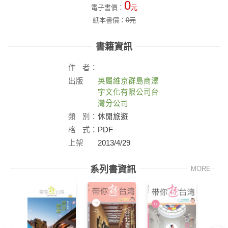
0
電子書價：
元
紙本書價：
0
元
書籍資訊
作
者：
出版
英屬維京群島商澤
社：
宇文化有限公司台
灣分公司
類
別：
休閒旅遊
格
式：
PDF
上架
2013/4/29
日：
系列書資訊
MORE