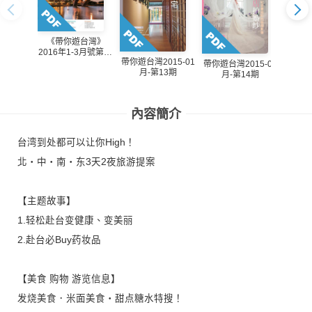
《帶你遊台灣》
2016年1-3月號第17
《帶
帶你遊台灣2015-01
期_居遊碧潭
帶你遊台灣2015-04
2014年
月-第13期
月-第14期
內容簡介
台湾到处都可以让你High！
北‧中‧南‧东3天2夜旅游提案
【主题故事】
1.轻松赴台变健康、变美丽
2.赴台必Buy药妆品
【美食 购物 游览信息】
发烧美食．米面美食‧甜点糖水特搜！