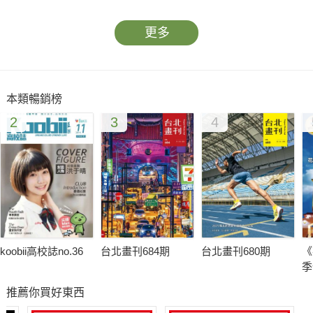
最佳伴手礼精选
台北特色书店巡礼
更多
台湾茶专辑介绍
三大城市最具代表商圈
本類暢銷榜
2
3
4
koobii高校誌no.36
台北畫刊684期
台北畫刊680期
《
季
推薦你買好東西