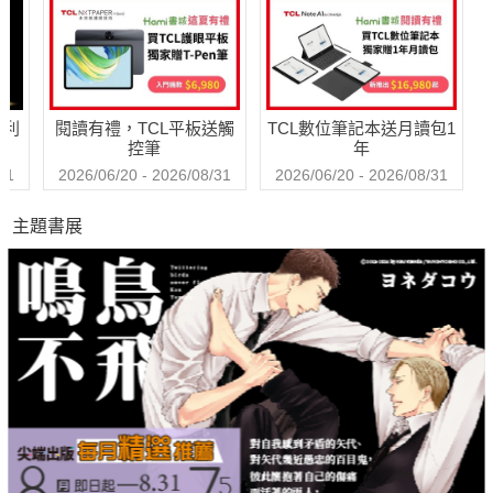
哈利
閱讀有禮，TCL平板送觸
TCL數位筆記本送月讀包1
控筆
年
31
2026/06/20 - 2026/08/31
2026/06/20 - 2026/08/31
主題書展