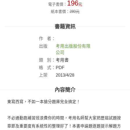
196
電子書價：
元
紙本書價：
280
元
書籍資訊
作
者：
出版
考用出版股份有限
社：
公司
類
別：
考用書
格
式：
PDF
上架
2013/4/28
日：
內容簡介
東寫西寫，不如一本搶分題庫完全搞定！
不必通勤跑補習班浪費你的時間，考用名師幫大家把歷屆試題按
章節及重要度有系統性的整理好了！本書申論題逐題提示解題方