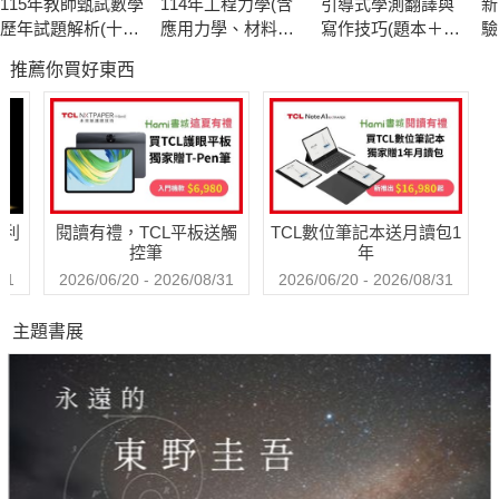
115年教師甄試數學
114年工程力學(含
引導式學測翻譯與
新
歷年試題解析(十
應用力學、材料力
寫作技巧(題本＋解
驗
五)114年度[教師甄
學)[國民營事業]
答)
聽
推薦你買好東西
試]
哈利
閱讀有禮，TCL平板送觸
TCL數位筆記本送月讀包1
控筆
年
31
2026/06/20 - 2026/08/31
2026/06/20 - 2026/08/31
主題書展