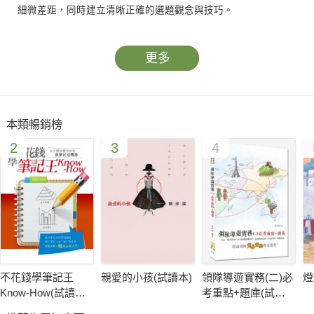
細微差距，同時建立清晰正確的選題觀念與技巧。
更多
本類暢銷榜
2
3
4
不花錢學筆記王
親愛的小孩(試讀本)
領隊導遊實務(二)必
燈
Know-How(試讀本)-
考重點+題庫(試讀
考用
本) -考用