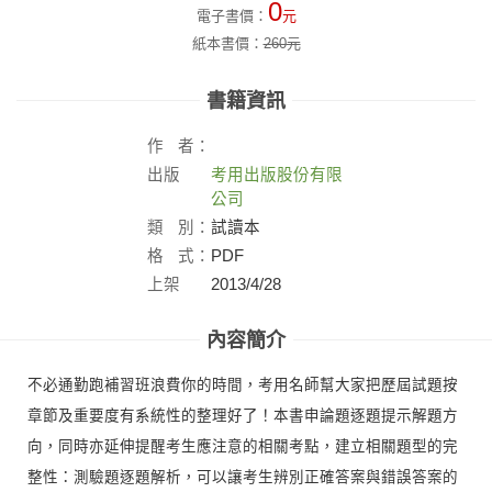
0
電子書價：
元
紙本書價：
260
元
書籍資訊
作
者：
出版
考用出版股份有限
社：
公司
類
別：
試讀本
格
式：
PDF
上架
2013/4/28
日：
內容簡介
不必通勤跑補習班浪費你的時間，考用名師幫大家把歷屆試題按
章節及重要度有系統性的整理好了！本書申論題逐題提示解題方
向，同時亦延伸提醒考生應注意的相關考點，建立相關題型的完
整性：測驗題逐題解析，可以讓考生辨別正確答案與錯誤答案的