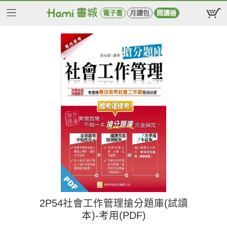
電子書
月讀包
閱讀器
2P54社會工作管理搶分題庫(試讀
本)-考用(PDF)