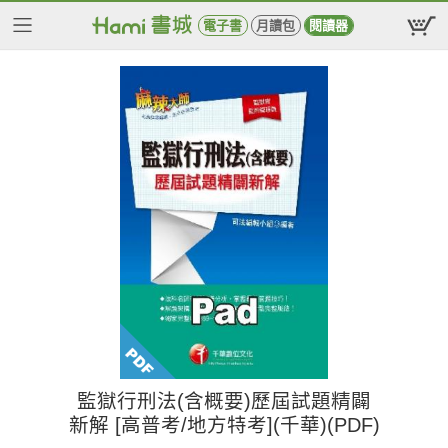
電子書
月讀包
閱讀器
監獄行刑法(含概要)歷屆試題精闢
新解 [高普考/地方特考](千華)(PDF)