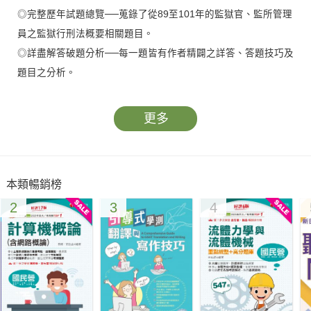
◎完整歷年試題總覽──蒐錄了從89至101年的監獄官、監所管理
員之監獄行刑法概要相關題目。
◎詳盡解答破題分析──每一題皆有作者精闢之詳答、答題技巧及
題目之分析。
◎出題重點盡收無遺──從歷年來之試題中，讀者可瞭解出題之方
向；進而掌握研讀重心。
更多
本類暢銷榜
2
3
4