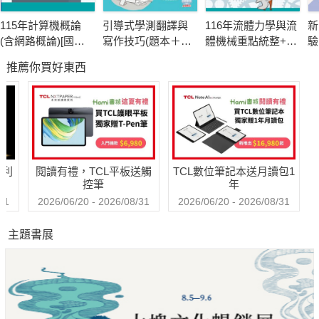
115年計算機概論
引導式學測翻譯與
116年流體力學與流
新
(含網路概論)[國民
寫作技巧(題本＋解
體機械重點統整+高
驗
營事業]
答)
分題庫[國民營事業]
聽
推薦你買好東西
哈利
閱讀有禮，TCL平板送觸
TCL數位筆記本送月讀包1
控筆
年
31
2026/06/20 - 2026/08/31
2026/06/20 - 2026/08/31
主題書展