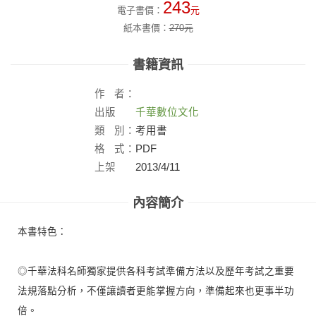
243
電子書價：
元
紙本書價：
270
元
書籍資訊
作
者：
出版
千華數位文化
社：
類
別：
考用書
格
式：
PDF
上架
2013/4/11
日：
內容簡介
本書特色：
◎千華法科名師獨家提供各科考試準備方法以及歷年考試之重要
法規落點分析，不僅讓讀者更能掌握方向，準備起來也更事半功
倍。