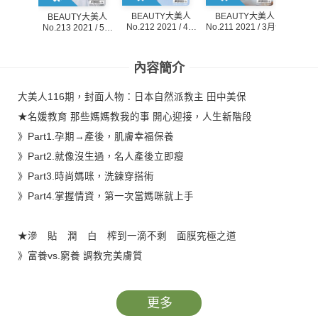
BEAUTY大美人
BEAUTY大美人
BE
BEAUTY大美人
No.212 2021 / 4月
No.211 2021 / 3月號
No.21
No.213 2021 / 5月
號
號
內容簡介
大美人116期，封面人物：日本自然派教主 田中美保
★名媛教育 那些媽媽教我的事 開心迎接，人生新階段
》Part1.孕期→產後，肌膚幸福保養
》Part2.就像沒生過，名人產後立即瘦
》Part3.時尚媽咪，洗鍊穿搭術
》Part4.掌握情資，第一次當媽咪就上手
★滲 貼 潤 白 榨到一滴不剩 面膜究極之道
》富養vs.窮養 調教完美膚質
》嚇!落入魔鬼陷阱 眼周、小心越保養越老
》底妝能感光，才叫威！ISO系飾底乳 強化美肌的感光力
更多
》一、ㄟ、ㄑ 注音文眼線 施展「活化表情」的魔法