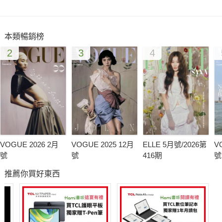
★電子商務美女 30天穿搭日記
本類暢銷榜
》真潮，還假潮 時尚品味診斷書
2
3
4
★Other
》Office按摩 腰酸背痛3分鐘OUT
★本期加贈 「母親節勝利報」保證買得滿意不吃虧!
VOGUE 2026 2月
VOGUE 2025 12月
ELLE 5月號/2026第
V
號
號
416期
號
推薦你買好東西