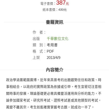
387
電子書價：
元
紙本書價：
430
元
書籍資訊
作
者：
出版
千華數位文化
社：
類
別：
考用書
格
式：
PDF
上架
2013/4/9
日：
內容簡介
政治學涵蓋範圍廣博。近年來高普考的出題趨勢往往和政策、時
事相結合，以政府的實際政策為依據或引申。考生宜密切注意相
關時事的發展，理論基礎更必需具備靈活運用與分析的能力，不
論參加國家考試、研究所考試、證照考試甚或其他類型的考試，
萬變不離其宗，考生如能確實掌握考古題，就成功一半了。