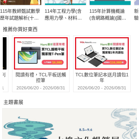
115年教師甄試數學
114年工程力學(含
115年計算機概論
新
歷年試題解析(十
應用力學、材料力
(含網路概論)[國民
驗
五)114年度[教師甄
學)[國民營事業]
營事業]
聽
推薦你買好東西
試]
哈利
閱讀有禮，TCL平板送觸
TCL數位筆記本送月讀包1
控筆
年
31
2026/06/20 - 2026/08/31
2026/06/20 - 2026/08/31
主題書展