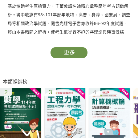
基於協助考生厚植實力，千華敦請名師精心彙整歷年考古題做解
析。書中收錄有93~101年歷年地特、高普、身障、國安局、調查
局等相關政治學試題，隨書光碟電子書亦收錄86~92年度試題。
經由本書精闢之解析，使考生能從容不迫的將理論與時事做結
合，做好有效率的準備工作。必能從容應考，獲取高分。
更多
本類暢銷榜
2
3
4