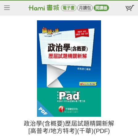
電子書
月讀包
閱讀器
政治學(含概要)歷屆試題精闢新解
[高普考/地方特考](千華)(PDF)