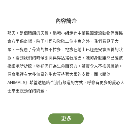
內容簡介
那天，是個晴朗的天氣，編輯小組走進中華民國流浪動物保護協
會八里保育場，除了吐司和啾啾二位主角之外，我們看見了大
頭，一隻患了骨癌的拉不拉多，牠癱在地上已經是安寧照養的狀
態，看到我們的時候卻高興得猛搖著尾巴，牠的身軀雖然已經被
癌細胞所折騰，牠卻仍在為生命而努力，著實令人不捨與感動。
保育場裡有太多無辜的生命等待著大家的支援，而《關於
ANIMALS》希望透過結合流行頻道的方式，呼籲有更多的愛心人
士來重視動保的問題。
封面故事的主角「帥哥」是一隻流浪貓，但牠的明星架式背後卻
有著一段流浪的故事，讓人唏噓不已。《關於ANIMALS》訪問了
更多
許多家喻戶曉的明星藝人及政治、企業人士，是希望透過名人愛