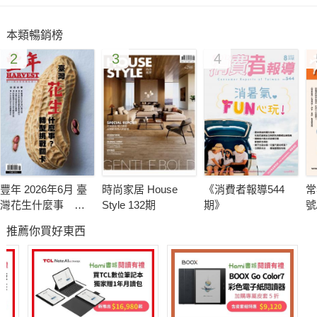
寵物的故事，讓更多的讀者了解寵物也是家中的一份子。這些故
事都是要提醒大家要愛護、保護動物們，不應該隨意拋棄牠們，
本類暢銷榜
因為你是牠們的唯一。
2
3
4
貓小P本期教您最IN的貓毛氈及貓造型相框；星亞老師本期又有
新故事了；網路「寵物明星夢」活動的前三名也來分享牠們的喜
悅喔！本期還有其他更精彩的內容，等你來發覺喔！
感謝讀者們對《關於ANIMALS》的支持與愛護，我們除了提供更
豐富精采的內容與大家分享外，讀者回函的贈品及抽獎也越來越
豐年 2026年6月 臺
時尚家居 House
《消費者報導544
常
豐富。時尚的動物雜誌一直是我們追求的目標，我們會更加努
灣花生什麼事 轉
Style 132期
期》
號
力！
型挑戰卡關
推薦你買好東西