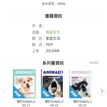
紙本書價：
189
元
書籍資訊
作
者：
出版
旭采文化
社：
類
別：
家庭生活
格
式：
PDF
上架
2013/4/8
日：
系列書資訊
MORE
關於ANIMALS
關於ANIMALS
關於ANIMALS
關於
Vol.16
Vol.15
Vol.17
Vol