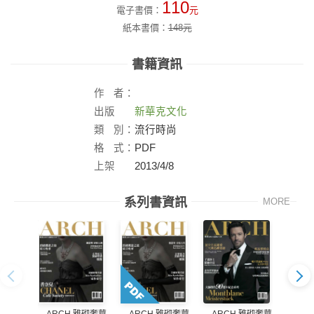
110
電子書價：
元
紙本書價：
148
元
書籍資訊
作
者：
出版
新華克文化
社：
類
別：
流行時尚
格
式：
PDF
上架
2013/4/8
日：
系列書資訊
MORE
ARCH 雅砌奢華
ARCH 雅砌奢華
AR