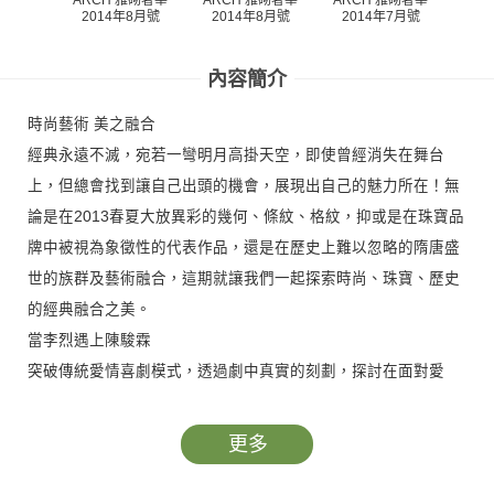
ARCH 雅砌奢華
2014年8月號
2014年7月號
20
2014年8月號
內容簡介
時尚藝術 美之融合
經典永遠不滅，宛若一彎明月高掛天空，即使曾經消失在舞台
上，但總會找到讓自己出頭的機會，展現出自己的魅力所在！無
論是在2013春夏大放異彩的幾何、條紋、格紋，抑或是在珠寶品
牌中被視為象徵性的代表作品，還是在歷史上難以忽略的隋唐盛
世的族群及藝術融合，這期就讓我們一起探索時尚、珠寶、歷史
的經典融合之美。
當李烈遇上陳駿霖
突破傳統愛情喜劇模式，透過劇中真實的刻劃，探討在面對愛
情、婚姻與人生的各式面貌與難題中，人們如何仔細去探索各自
對於幸福的意義，而就是這樣一部透析人們的電影《明天記得愛
更多
上我？》，串起了《一頁台北》導演陳駿霖及《艋舺》、《翻滾