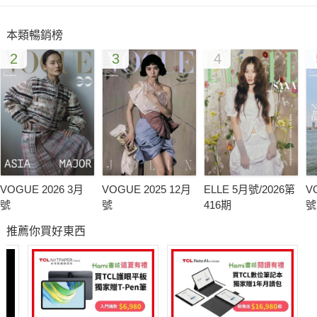
吧！阿信》監製李烈之間的合作緣份。
當李烈遇上陳駿霖
本類暢銷榜
When Lee Lieh Meets Arvin Chen
2
3
4
突破傳統愛情喜劇模式，透過劇中真實的刻劃，探討在面對愛
情、婚姻與人生的各式面貌與難題中，人們如何仔細去探索各自
對於幸福的意義，而就是這樣一部透析人們的電影《明天記得愛
上我？》，串起了《一頁台北》導演陳駿霖及《艋舺》、《翻滾
吧！阿信》監製李烈之間的合作緣份。
VOGUE 2026 3月
VOGUE 2025 12月
ELLE 5月號/2026第
V
號
號
416期
號
推薦你買好東西