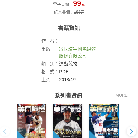
99
電子書價：
元
紙本書價：
188
元
書籍資訊
作
者：
出版
宬世環宇國際媒體
社：
股份有限公司
類
別：
運動競技
格
式：
PDF
上架
2013/4/7
日：
系列書資訊
MORE