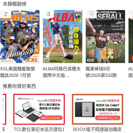
本類暢銷榜
2
3
4
XXL美國職籃聯盟
ALBA阿路巴高爾夫
職業棒球8月
A
雜誌2026 7月號
國際中文版
號/2026第533期
國
140(2026年/8月號)
1
推薦你買好東西
送觸
TCL數位筆記本送月讀包1
BOOX電子閱讀器加購皮