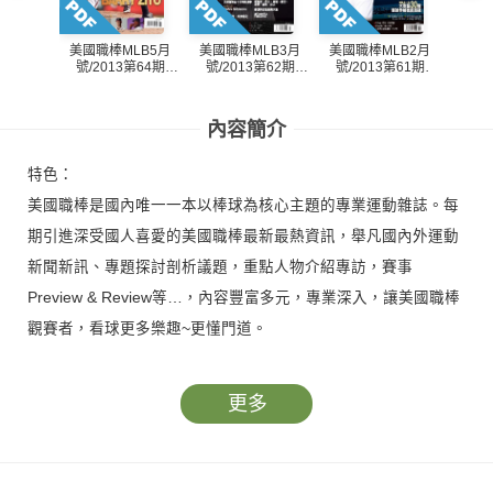
美國職棒MLB5月
美國職棒MLB3月
美國職棒MLB2月
美國職
號/2013第64期
號/2013第62期
號/2013第61期
號/2
(PDF)
(PDF)
(PDF)
內容簡介
特色：
美國職棒是國內唯一一本以棒球為核心主題的專業運動雜誌。每
期引進深受國人喜愛的美國職棒最新最熱資訊，舉凡國內外運動
新聞新訊、專題探討剖析議題，重點人物介紹專訪，賽事
Preview & Review等…，內容豐富多元，專業深入，讓美國職棒
觀賽者，看球更多樂趣~更懂門道。
更多