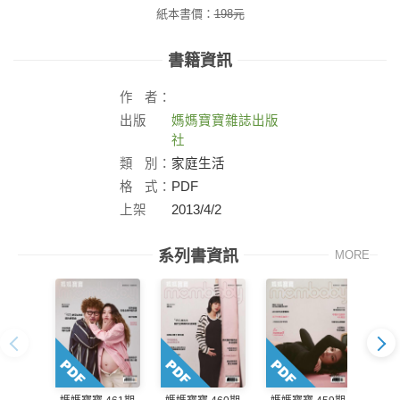
紙本書價：
198
元
書籍資訊
作
者：
出版
媽媽寶寶雜誌出版
社：
社
類
別：
家庭生活
格
式：
PDF
上架
2013/4/2
日：
系列書資訊
MORE