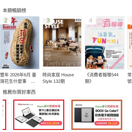
經擔任雜誌內文模特兒的媽媽和寶寶，跟我們一起慶祝生日；在
本類暢銷榜
未來的每一天，我們將帶著這些祝福，一步一步往前走，為所有
2
3
4
媽媽寶寶繼續努力奮鬥下去。
最後，提醒大家，4月13日即將登場的「健康寶寶樂活運動
會」，獎品非常豐富，目前正熱烈報名中，趕快上網填寫報名資
料，帶寶寶一起來玩，我們在京華城等你們喔！
豐年 2026年6月 臺
時尚家居 House
《消費者報導544
常
灣花生什麼事 轉
Style 132期
期》
號
型挑戰卡關
推薦你買好東西