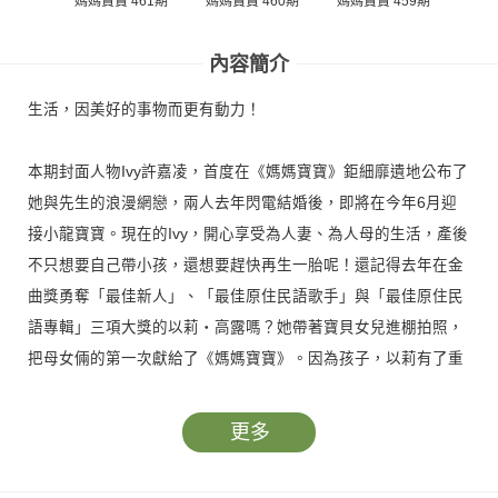
媽媽寶寶 461期
媽媽寶寶 460期
媽媽寶寶 459期
媽媽
內容簡介
生活，因美好的事物而更有動力！
本期封面人物Ivy許嘉凌，首度在《媽媽寶寶》鉅細靡遺地公布了
她與先生的浪漫網戀，兩人去年閃電結婚後，即將在今年6月迎
接小龍寶寶。現在的Ivy，開心享受為人妻、為人母的生活，產後
不只想要自己帶小孩，還想要趕快再生一胎呢！還記得去年在金
曲獎勇奪「最佳新人」、「最佳原住民語歌手」與「最佳原住民
語專輯」三項大獎的以莉‧高露嗎？她帶著寶貝女兒進棚拍照，
把母女倆的第一次獻給了《媽媽寶寶》。因為孩子，以莉有了重
溫童年的機會，身為原住民的她，更希望孩子能在天寬地闊的空
間中恣意呼吸、快樂成長！
更多
這個月，也是《媽媽寶寶》26歲的生日，我們特別邀請了26組曾