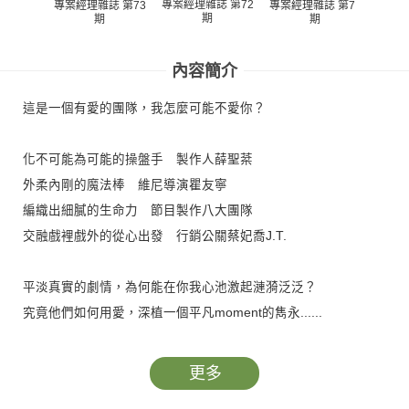
專案經理雜誌 第72
專案經理雜誌 第73
專案經理雜誌 第71
專案經
期
期
期
內容簡介
這是一個有愛的團隊，我怎麼可能不愛你？
化不可能為可能的操盤手 製作人薛聖棻
外柔內剛的魔法棒 維尼導演瞿友寧
編織出細膩的生命力 節目製作八大團隊
交融戲裡戲外的從心出發 行銷公關蔡妃喬J.T.
平淡真實的劇情，為何能在你我心池激起漣漪泛泛？
究竟他們如何用愛，深植一個平凡moment的雋永......
更多