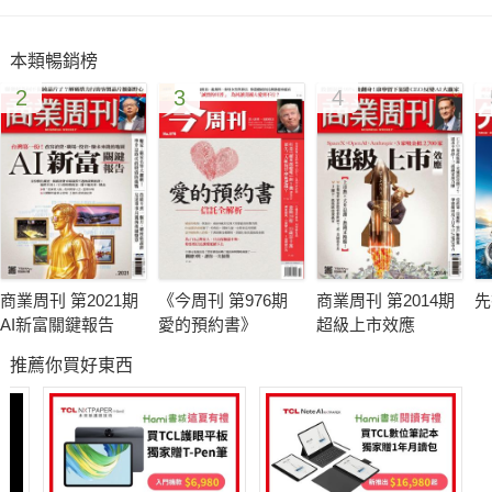
本類暢銷榜
2
3
4
商業周刊 第2021期
《今周刊 第976期
商業周刊 第2014期
先
AI新富關鍵報告
愛的預約書》
超級上市效應
推薦你買好東西