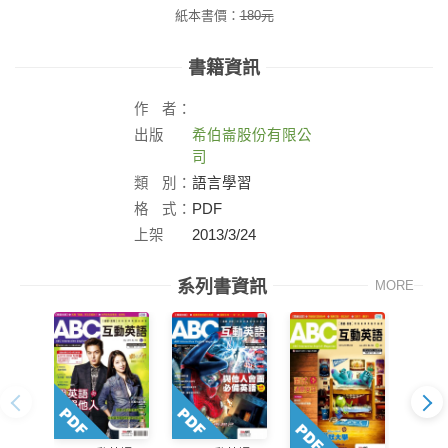
紙本書價：
180
元
書籍資訊
作
者：
出版
希伯崙股份有限公
社：
司
類
別：
語言學習
格
式：
PDF
上架
2013/3/24
日：
系列書資訊
MORE