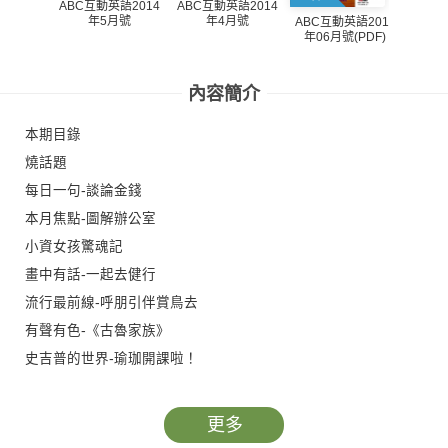
ABC互動英語2014
ABC互動英語2014
年5月號
年4月號
ABC互動英語2013
ABC
年06月號(PDF)
年05
內容簡介
本期目錄
燒話題
每日一句-談論金錢
本月焦點-圖解辦公室
小資女孩驚魂記
畫中有話-一起去健行
流行最前線-呼朋引伴賞鳥去
有聲有色-《古魯家族》
史吉普的世界-瑜珈開課啦！
安妮信箱-你的聖誕願望是什麼？
旅遊英語：預約一趟義大利美食之旅
更多
動動英語-hand的動詞片語