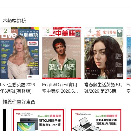
短篇故事集-狄克和他的貓
品格英語-自制力
本類暢銷榜
純淨旅遊新主張：只帶走照片，只留下足跡
2
3
4
悠遊文化-歡樂兒童節
世界高球之最：曾雅妮
ABC 新鮮事-九命怪蟑成救人工具
本月之星-宥勝
Live互動英語2026
EnglishDigest實用
常春藤生活英語 5月
En
年6月號(有聲版)
空中美語 2026.5月
號/2026 第276期
空
號
月
推薦你買好東西