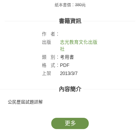
紙本書價：
380
元
書籍資訊
作
者：
出版
志光教育文化出版
社：
社
類
別：
考用書
格
式：
PDF
上架
2013/3/7
日：
內容簡介
公民歷屆試題詳解
更多