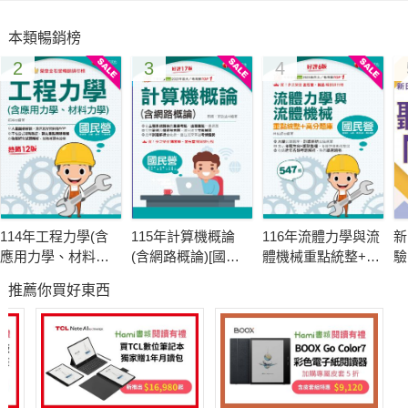
本類暢銷榜
2
3
4
114年工程力學(含
115年計算機概論
116年流體力學與流
新
應用力學、材料力
(含網路概論)[國民
體機械重點統整+高
驗
學)[國民營事業]
營事業]
分題庫[國民營事業]
聽
推薦你買好東西