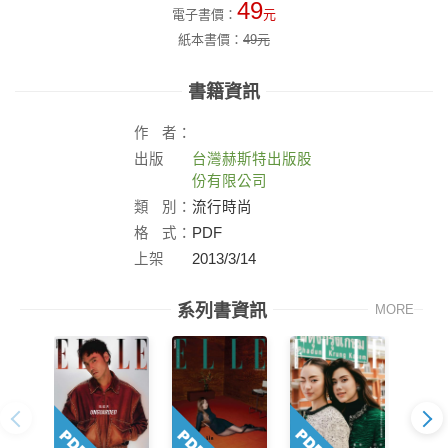
49
電子書價：
元
紙本書價：
49
元
書籍資訊
作
者：
出版
台灣赫斯特出版股
社：
份有限公司
類
別：
流行時尚
格
式：
PDF
上架
2013/3/14
日：
系列書資訊
MORE