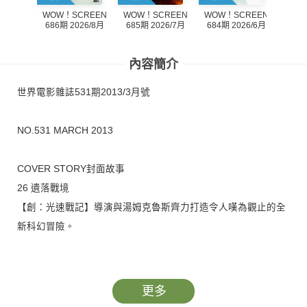
WOW！SCREEN
WOW！SCREEN
WOW！SCREEN
WOW
686期 2026/8月
684期 2026/6月
685期 2026/7月
683
內容簡介
世界電影雜誌531期2013/3月號
NO.531 MARCH 2013
COVER STORY封面故事
26 遺落戰境
【創：光速戰記】導演與湯姆克魯斯齊力打造令人嘆為觀止的全
新科幻冒險。
HOT TOPIC發燒話題
38 忠烈楊家將
更多
票房導演余仁泰與台港中三地當紅帥哥男星重新詮釋中國歷史上