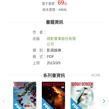
69
電子書價：
元
紙本書價：
145
元
書籍資訊
作
者：
出版
視影實業股份有限
社：
公司
類
別：
影視娛樂
格
式：
PDF
上架
2013/3/9
日：
系列書資訊
MORE