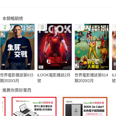
最英勇的家族。
本類暢銷榜
SPECIAL REPORT特別報導
2
3
4
32 好萊塢失憶電影
以失憶題材作為創作在好萊塢電影中是屢見不鮮，而且各個類型
都能搞失憶。
但無論是哪一類型，失憶代表的始終是一個尋找自我的過程。失
憶的事件是促使主人翁展開旅程的動機，而旅行的最後終點則是
面對並找到內心真正的自我。
世界電影雜誌第615
iLOOK電影雜誌2月
世界電影雜誌第614
i
期2020/3月
號
期2020/2月
號
推薦你買好東西