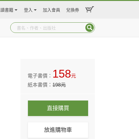
閱讀書籍
登入
加入會員
兌換券
158
電子書價：
元
紙本書價：
198
元
直接購買
放進購物車