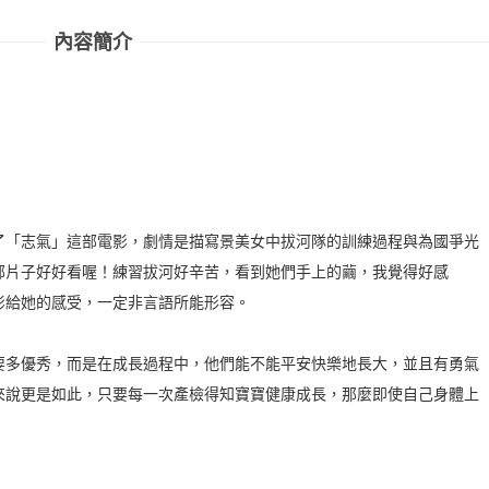
內容簡介
了「志氣」這部電影，劇情是描寫景美女中拔河隊的訓練過程與為國爭光
部片子好好看喔！練習拔河好辛苦，看到她們手上的繭，我覺得好感
影給她的感受，一定非言語所能形容。
要多優秀，而是在成長過程中，他們能不能平安快樂地長大，並且有勇氣
來說更是如此，只要每一次產檢得知寶寶健康成長，那麼即使自己身體上