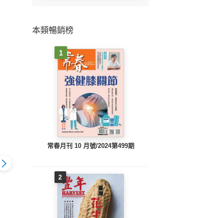
本類暢銷榜
1
常春月刊 10 月號/2024第499期
2
寶 457期
媽媽寶寶 456期
媽媽寶寶 455期
媽