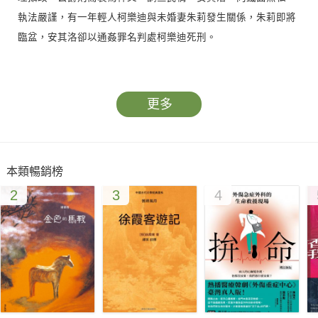
執法嚴謹，有一年輕人柯樂迪與未婚妻朱莉發生關係，朱莉即將
臨盆，安其洛卻以通姦罪名判處柯樂迪死刑。
見習修女伊瑟貝是柯樂迪的姊姊，她向安其洛求情，安其洛見她
美貌，便要求以其貞操換取弟弟的性命。公爵知道後，便設計以
更多
安其洛拋棄的未婚妻馬蓮娜代替伊瑟貝前去。一夜繾綣之後，安
其洛竟急令將柯樂迪斬首！
本類暢銷榜
公爵相當驚訝，恰巧獄中有死囚暴斃，便用此事來騙過安其洛，
2
3
4
但公爵卻隱滿伊瑟貝，使她以為弟弟已死。
公爵後來再想到一個法子，要伊瑟貝和馬蓮娜在公爵回城時，當
街告狀。公爵命令安其洛與馬蓮娜結婚，再判處安其洛死刑。以
為弟弟已死的情況下，伊瑟貝願意為安其洛求情嗎？安其洛犯了
與柯樂迪相同的罪行，真的會被處死嗎？