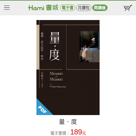
電子書
月讀包
閱讀器
量．度
189
電子書價：
元