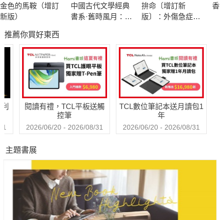
金色的馬鞍（增訂
中國古代文學經典
拚命〔增訂新
香
誰有罪，誰又真的能罰誰？
新版）
書系·舊時風月：徐
版〕：外傷急症外
有了罪的人，是否永遠無法走向善的那一面？
霞客遊記
科的生命救援現場
推薦你買好東西
在「法、理、情」面前，誰又能做全知的主宰者？
莎劇研究權威彭鏡禧教授指出：「莎士比亞在『量罪』的時候，
其實已經超越了『一報還一報』、『惡有惡報』、或『自作自
受』這些世俗觀念，而進入了寬恕的更高層次。」
哈利
閱讀有禮，TCL平板送觸
TCL數位筆記本送月讀包1
控筆
年
31
2026/06/20 - 2026/08/31
2026/06/20 - 2026/08/31
主題書展