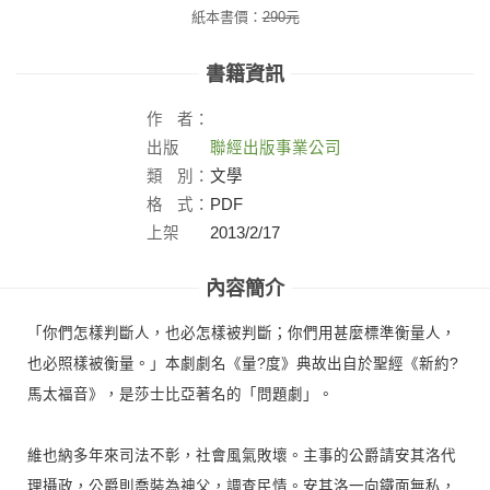
紙本書價：
290
元
書籍資訊
作
者：
出版
聯經出版事業公司
社：
類
別：
文學
格
式：
PDF
上架
2013/2/17
日：
內容簡介
「你們怎樣判斷人，也必怎樣被判斷；你們用甚麼標準衡量人，
也必照樣被衡量。」本劇劇名《量?度》典故出自於聖經《新約?
馬太福音》，是莎士比亞著名的「問題劇」。
維也納多年來司法不彰，社會風氣敗壞。主事的公爵請安其洛代
理攝政，公爵則喬裝為神父，調查民情。安其洛一向鐵面無私，