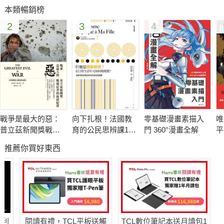
本類暢銷榜
2
3
4
戰爭是最大的惡：
向下扎根！法國教
零基礎漫畫素描入
唯
普立茲新聞獎戰地
育的公民思辨課1－
門 360°漫畫全解
平
記者的血淚紀實
「什麼是種族歧
屬
推薦你買好東西
視？在日常生活中
又如何被複
製？」：追根究柢
各種沒來由的成見
與誤解
哈利
閱讀有禮，TCL平板送觸
TCL數位筆記本送月讀包1