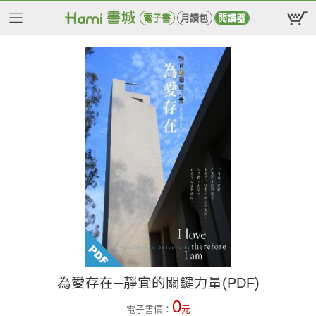
電子書
月讀包
閱讀器
為愛存在─靜宜的關鍵力量(PDF)
0
電子書價：
元