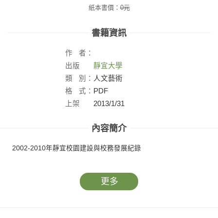
紙本書價：
0
元
書籍資訊
作
者：
出版
靜宜大學
社：
類
別：
人文藝術
格
式：
PDF
上架
2013/1/31
日：
內容簡介
2002-2010年靜宜校園建設與校務發展紀錄
更多