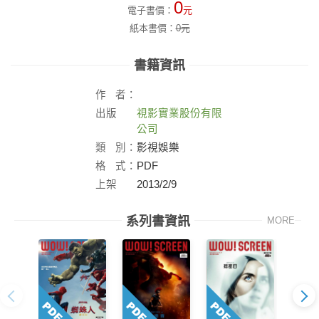
0
電子書價：
元
紙本書價：
0
元
書籍資訊
作
者：
出版
視影實業股份有限
社：
公司
類
別：
影視娛樂
格
式：
PDF
上架
2013/2/9
日：
系列書資訊
MORE