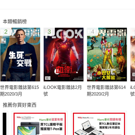
SPECIAL REPORT特別報導
真愛永恆好萊塢
本類暢銷榜
既然2013年2月14日情人節的諧音是「愛你一生愛一世」，編輯
2
3
4
部也就來湊個熱鬧，找出幾對好萊塢極具知名度的有情伴侶，替
這群默默堅持著真愛永恆的好萊塢明星們正名。
世界電影雜誌第615
iLOOK電影雜誌2月
世界電影雜誌第614
i
期2020/3月
號
期2020/2月
號
推薦你買好東西