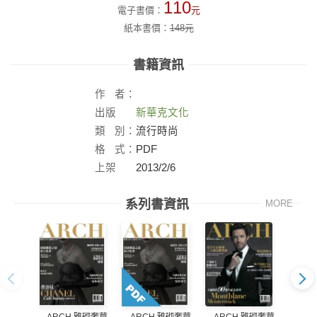
110
電子書價：
元
紙本書價：
148
元
書籍資訊
作
者：
出版
新華克文化
社：
類
別：
流行時尚
格
式：
PDF
上架
2013/2/6
日：
系列書資訊
MORE
ARCH 雅砌奢華
ARCH 雅砌奢華
AR