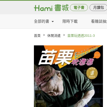
電子書
月讀包
全部的書
限時下載
看雜誌抽
>
>
首頁
休閒消遣
苗栗玩透透2011-3