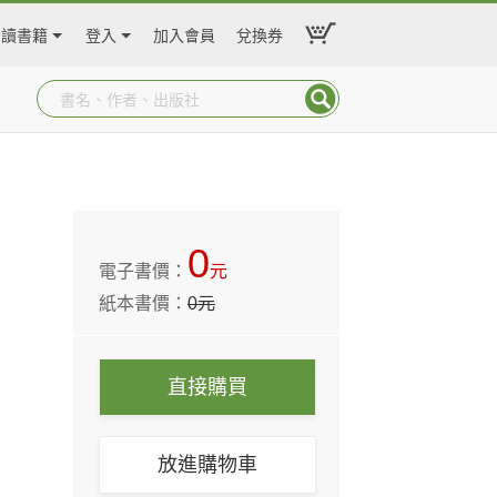
閱讀書籍
登入
加入會員
兌換券
0
電子書價：
元
紙本書價：
0
元
直接購買
放進購物車