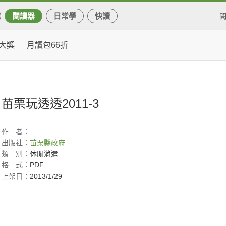
閱讀器
日常學
快讀
大獎
月讀包66折
苗栗玩透透2011-3
作
者：
出版社：
苗栗縣政府
類
別：
休閒消遣
格
式：
PDF
上架日：
2013/1/29