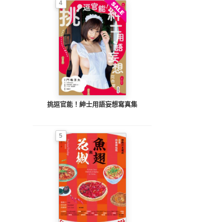
4
挑逗官能！紳士用語妄想寫真集
5