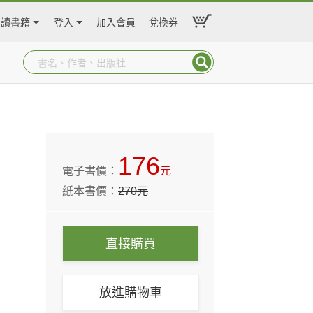
閱讀書籍
登入
加入會員
兌換券
176
電子書價：
元
紙本書價：
270
元
直接購買
放進購物車