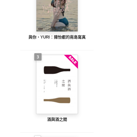
與你‧YURI：陳怡叡的南島寫真
3
酒與酒之間