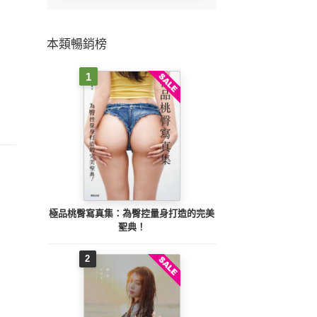
本類暢銷榜
1
極品桃臀寫真集：為臀控量身打造的完美
聖典！
2