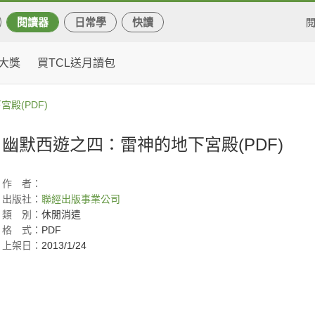
閱讀器
日常學
快讀
大獎
買TCL送月讀包
殿(PDF)
幽默西遊之四：雷神的地下宮殿(PDF)
作
者：
出版社：
聯經出版事業公司
類
別：
休閒消遣
格
式：
PDF
上架日：
2013/1/24