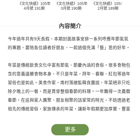
《文化快遞》105年
《文化
《文化快遞》105年
《文化快遞》105年
3月號 190期
1月
4月號 191期
2月號 189期
內容簡介
今年過年共有9天長假，本期封面故事安排一系列呼應年節氣氛
的專題，要陪各位讀者好朋友，一起過個充滿「藝」思的好年。
年菜是傳統飲食文化中富有節氣、節慶內涵的食俗。很多食物包
含的意義遠勝食物本身，不只是年菜，拜年、春聯、紅包等過年
習俗也是如此。美食作家，南村落總監韓良露說，年菜絕非只吃
除夕晚上的一餐，而是貫穿整個春節的料理。一年難得一次農曆
春節，在這與家人團聚、朋友相聚的話家常的時光，不妨透過老
祖先的傳統習俗，家族傳承的年菜，讓新年假期更加厚實、豐富
吧！
更多
今年過年有9天假，春節期間家人團聚，吃飽飽、心暖暖，把握