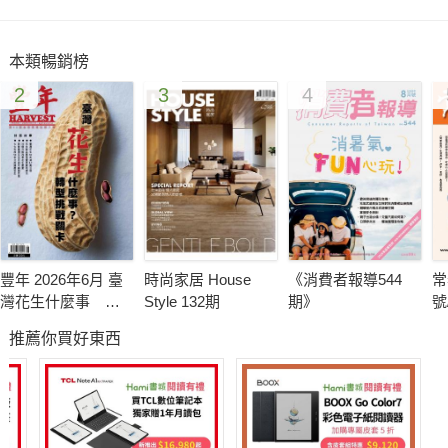
難得的長假出門走走，到各藝文館所逛一逛。《文化快遞》匯集
了春節期間的藝文好去處，不但年味十足，還要給您「藝」想不
本類暢銷榜
到的豐富收穫。
2
3
4
更多精彩內容，請上《文化快遞》網站：
http://express.culture.gov.tw點閱，或至各捷運站、美術館等藝
文場館索閱《文化快遞》。
豐年 2026年6月 臺
時尚家居 House
《消費者報導544
常
灣花生什麼事 轉
Style 132期
期》
號
型挑戰卡關
推薦你買好東西