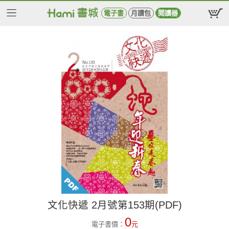
電子書
月讀包
閱讀器
文化快遞 2月號第153期(PDF)
0
電子書價：
元