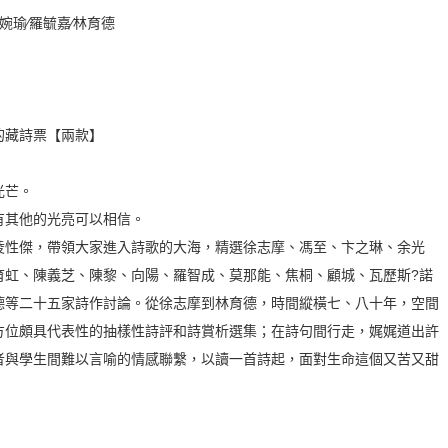
婉瑜∕羅毓嘉∕林育德
的藏詩票【兩款】
光芒。
有其他的光亮可以相信。
凌性傑，帶領大家進入詩歌的大海，精選徐志摩、馮至、卞之琳、余光
育虹、陳義芝、陳黎、向陽、羅智成、莫那能、焦桐、顧城、瓦歷斯?諾
德等二十五家詩作討論。從徐志摩到林育德，時間縱橫七、八十年，空間
方位頗具代表性的抽樣性詩評和詩賞析選集；在詩句間行走，娓娓道出許
者與學生間難以言喻的情感聯繫，以讀一首詩起，面對生命這個又苦又甜