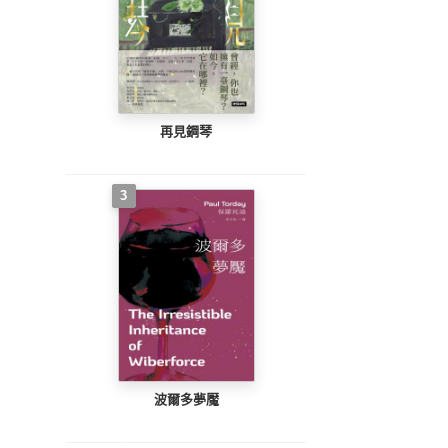
再見鋼琴
3
波爾多夢魘