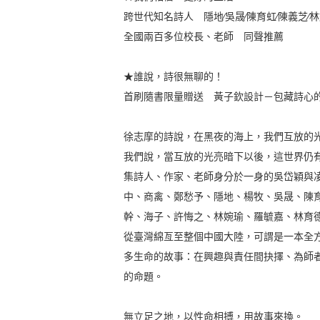
跨世代知名詩人 隱地∕吳晟∕陳育虹∕陳義芝∕林
全國兩百多位校長、老師 同聲推薦
★誰說，詩很無聊的！
首刷隨書限量贈送 黃子欽設計－包藏詩心
徐志摩的詩說，在黑夜的海上，我們互放的
我們說，當互放的光亮暗下以後，這世界仍
集詩人、作家、老師身分於一身的吳岱穎與
中、商禽、鄭愁予、隱地、楊牧、吳晟、陳
幹、海子、許悔之、林婉瑜、羅毓嘉、林育
從臺灣綿亙至整個中國大陸，可謂是一本全
多生命的故事：在興趣與責任間抉擇、為師
的命題。
無立足之地，以性命相搏，用故事來換。