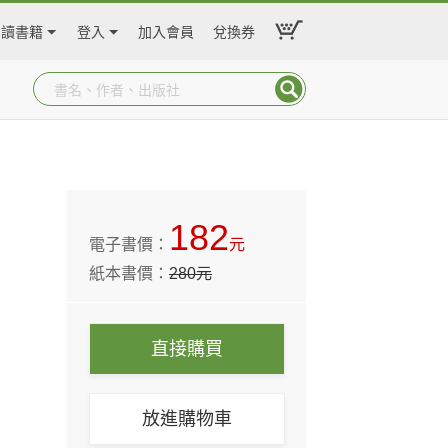
閱讀書籍
登入
加入會員
兌換券
182
電子書價：
元
紙本書價：
280
元
直接購買
放進購物車