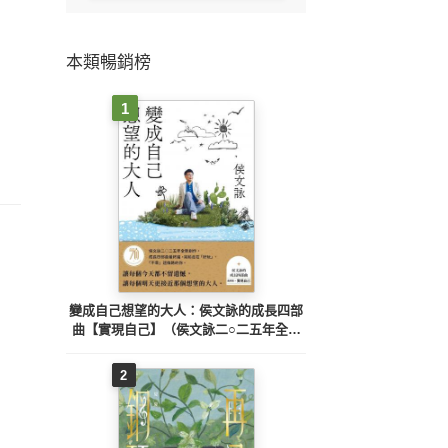
本類暢銷榜
1
變成自己想望的大人：侯文詠的成長四部
曲【實現自己】（侯文詠二○二五年全新
創作！）
2