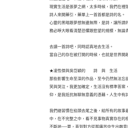
現實生活是張夢之網，太多時候，我們在裡
詩人來開藥引，藥單上一首首都是詩的名。
心靈的黑暗跟夢想無邊無際，是詩，讓所謂
務必睜大眼看清楚恐懼跟慾望的規模，無論
去讀一首詩吧，同時認真地去生活。
當自己的存在被打開的時候，也就是世界開
★凌性傑與吳岱穎的 詩 與 生活
那些影響生命至深的作品，至今仍然無法忘
笑與哭泣。我更加確定，生活沒有標準答案
仰，是我抵抗無聊無意義的憑藉。人生中有
我們總習慣在掐頭去尾之後，給所有的故事
中，在不完整之中，看不見事物真實存在的
不斷地──要，直到對方從那痛苦中生出敵