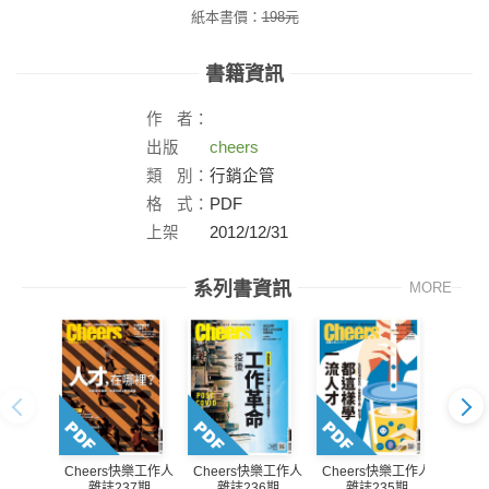
紙本書價：
198
元
書籍資訊
作
者：
出版
cheers
社：
類
別：
行銷企管
格
式：
PDF
上架
2012/12/31
日：
系列書資訊
MORE
Cheers快樂工作人
Cheers快樂工作人
Cheers快樂工作人
Che
雜誌237期
雜誌236期
雜誌235期
雜