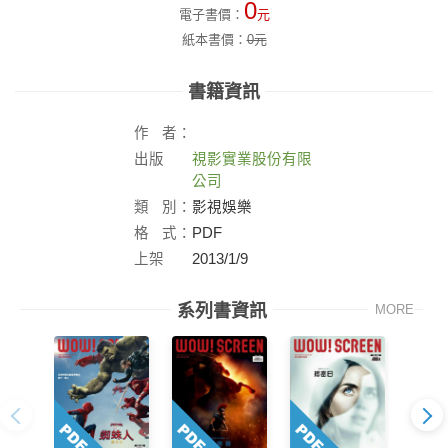
0
電子書價：
元
紙本書價：
0
元
書籍資訊
作
者：
出版
視影實業股份有限
社：
公司
類
別：
影視娛樂
格
式：
PDF
上架
2013/1/9
日：
系列書資訊
MORE