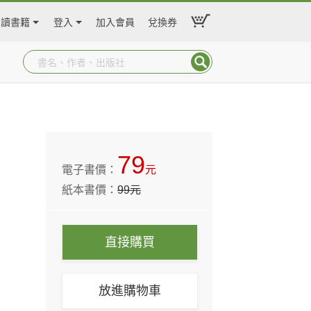
閱讀書籍
登入
加入會員
兌換券
79
電子書價：
元
紙本書價：
99
元
直接購買
放進購物車