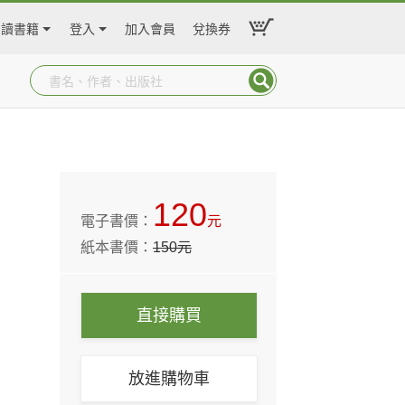
閱讀書籍
登入
加入會員
兌換券
120
電子書價：
元
紙本書價：
150
元
直接購買
放進購物車