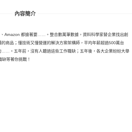
內容簡介
k、IBM、Amazon 都搶著要……。整合數萬筆數據，資料科學家替企業找出創
的商品；懂技術又懂營運的解決方案架構師，平均年薪超過500萬台
力……。五年前，沒有人聽過這些工作職缺；五年後，各大企業紛紛大舉
職缺等著你挑戰！