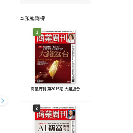
本類暢銷榜
1
商業周刊 第2015期 大錢返台
2
代368期
數位時代367期
數位時代366期
數