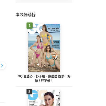
本類暢銷榜
1
GQ 夏語心．舒子晨．康茵茵 好熱！好
辣！好犯規！
25 12月號
GQ 2025 10月號
GQ 2025 9月號
GQ
2