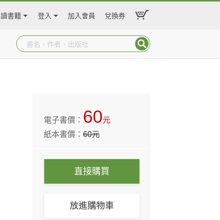
閱讀書籍
登入
加入會員
兌換券
60
電子書價：
元
紙本書價：
60
元
直接購買
放進購物車