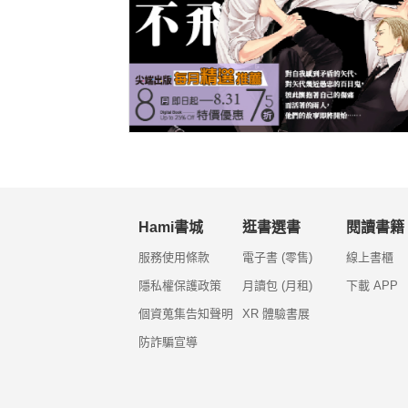
Hami書城
逛書選書
閱讀書籍
服務使用條款
電子書 (零售)
線上書櫃
隱私權保護政策
月讀包 (月租)
下載 APP
個資蒐集告知聲明
XR 體驗書展
防詐騙宣導