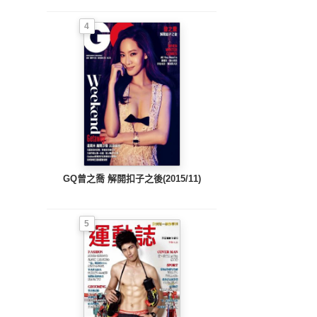
4
GQ曾之喬 解開扣子之後(2015/11)
5